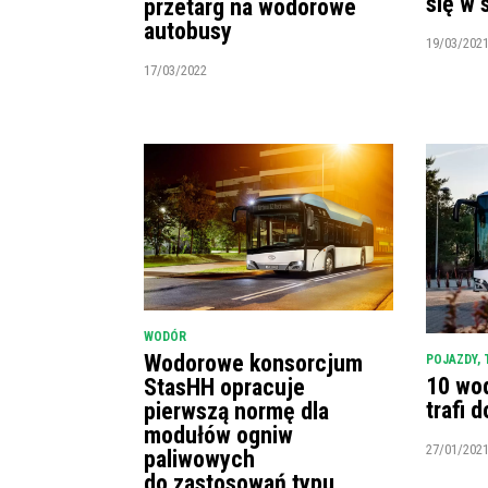
się w 
przetarg na wodorowe
autobusy
19/03/202
17/03/2022
WODÓR
Wodorowe konsorcjum
POJAZDY
,
10 wo
StasHH opracuje
trafi 
pierwszą normę dla
modułów ogniw
27/01/202
paliwowych
do zastosowań typu