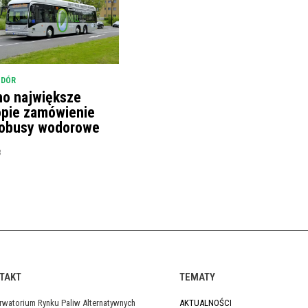
ODÓR
no największe
opie zamówienie
tobusy wodorowe
8
TAKT
TEMATY
rwatorium Rynku Paliw Alternatywnych
AKTUALNOŚCI