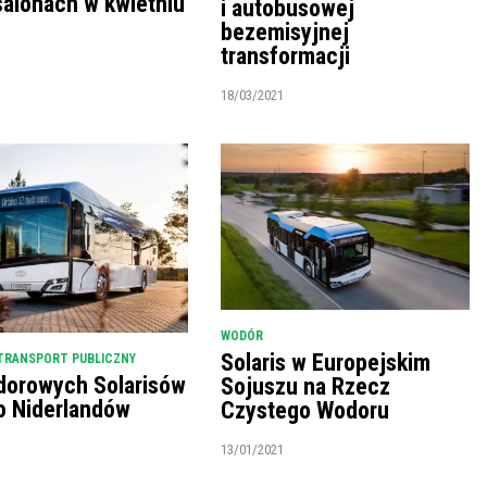
salonach w kwietniu
i autobusowej
bezemisyjnej
1
transformacji
18/03/2021
WODÓR
Solaris w Europejskim
TRANSPORT PUBLICZNY
dorowych Solarisów
Sojuszu na Rzecz
do Niderlandów
Czystego Wodoru
1
13/01/2021