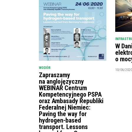
INFRASTR
W Dani
elektr
o moc
WODÓR
10/06/202
Zapraszamy
na anglojęzyczny
WEBINAR Centrum
Kompetencyjnego PSPA
oraz Ambasady Republiki
Federalnej Niemiec:
Paving the way for
hydrogen-based
transport. Lessons