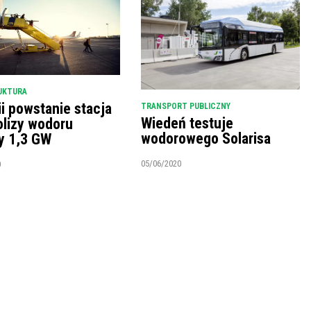
UKTURA
i powstanie stacja
TRANSPORT PUBLICZNY
Wiedeń testuje
olizy wodoru
wodorowego Solarisa
y 1,3 GW
05/06/2020
0