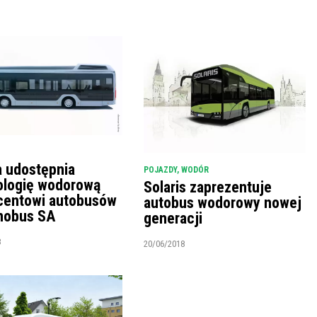
a udostępnia
POJAZDY
,
WODÓR
ologię wodorową
Solaris zaprezentuje
centowi autobusów
autobus wodorowy nowej
nobus SA
generacji
8
20/06/2018