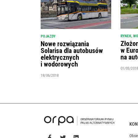
RYNEK
,
W
POJAZDY
Złożo
Nowe rozwiązania
w Eur
Solarisa dla autobusów
na au
elektrycznych
i wodorowych
01/03/201
18/06/2018
KON
Obse