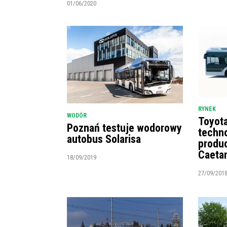
01/06/2020
RYNEK
WODÓR
Toyot
Poznań testuje wodorowy
techn
autobus Solarisa
produ
Caeta
18/09/2019
27/09/201