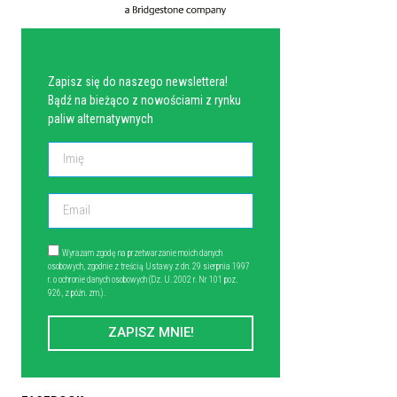
NEWSLETTER
Zapisz się do naszego newslettera!
Bądź na bieżąco z nowościami z rynku
paliw alternatywnych
Wyrażam zgodę na przetwarzanie moich danych
osobowych, zgodnie z treścią Ustawy z dn. 29 sierpnia 1997
r. o ochronie danych osobowych (Dz. U. 2002 r. Nr 101 poz.
926, z późn. zm.).
ZAPISZ MNIE!