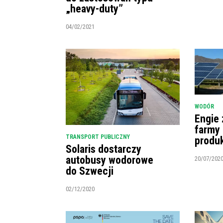
„heavy-duty”
04/02/2021
WODÓR
Engie 
farmy 
TRANSPORT PUBLICZNY
produ
Solaris dostarczy
autobusy wodorowe
20/07/202
do Szwecji
02/12/2020