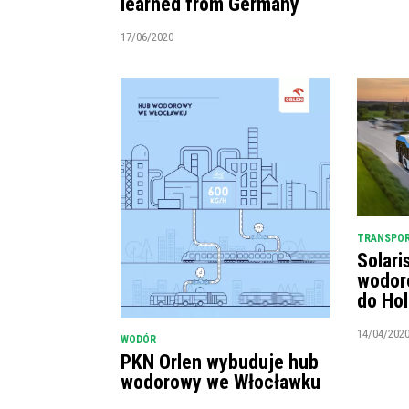
learned from Germany
17/06/2020
TRANSPOR
Solari
wodor
do Hol
14/04/202
WODÓR
PKN Orlen wybuduje hub
wodorowy we Włocławku