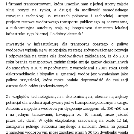
i firmami transportowymi, która umożliwi nam z jednej strony zajęcie
silnej pozycji na rynku, a drugiej da możliwość samodzielnego
rozwijania technologii. W miastach północnej i zachodniej Europy
projekty testowe wodorowego transportu publicznego są rozszerzane,
a niskoemisyjne autobusy stają się integralnym elementem lokalnej
infrastruktury publicznej. To dobry kierunek”.
Inwestycje w infrastrukturę dla transportu opartego o paliwo
wodorowe wpisują się w europejską strategię zrównoważonego rozwoju
i odpowiadają na unijne cele środowiskowe zakładające, że do 2030
roku branża transportowa zminimalizuje emisje gazów cieplarnianych
do atmosfery o 30% w porównaniu z wartościami z 2005 roku. Obok
elektromobilności i biopaliw II generacji, wodór jest wymieniany jako
paliwo przyszłości, które może realnie doprowadzić do realizacji
europejskich celów środowiskowych.
Ze względów technologicznych i ekonomicznych, obecnie największy
potencjał dla wodoru upatrywany jest w transporcie publicznym i cargo.
Autobus z napędem wodorowym dysponuje zasięgiem ok. 350-450 km
i na jednym tankowaniu, trwającym ok. 10 minut, może jeździć
przez cały dzień. W cyklu eksploatacji, szacowanej na około 12 lat,
zastąpienie jednego autobusu miejskiego z silnikiem Diesla na pojazd
z napędem wodorowym, może zapobiec emisji 800 ton dwutlenku węgla