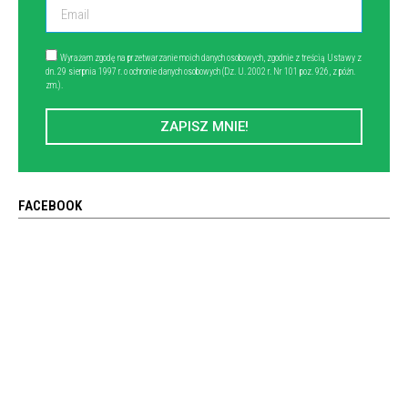
Wyrażam zgodę na przetwarzanie moich danych osobowych, zgodnie z treścią Ustawy z
dn. 29 sierpnia 1997 r. o ochronie danych osobowych (Dz. U. 2002 r. Nr 101 poz. 926, z późn.
zm.).
ZAPISZ MNIE!
FACEBOOK