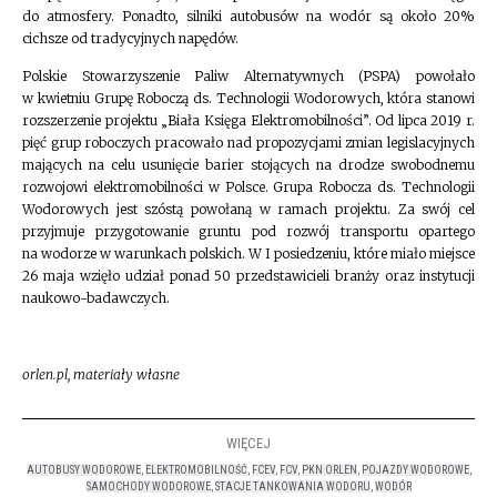
do atmosfery. Ponadto, silniki autobusów na wodór są około 20%
cichsze od tradycyjnych napędów.
Polskie Stowarzyszenie Paliw Alternatywnych (PSPA) powołało
w kwietniu Grupę Roboczą ds. Technologii Wodorowych, która stanowi
rozszerzenie projektu „Biała Księga Elektromobilności”. Od lipca 2019 r.
pięć grup roboczych pracowało nad propozycjami zmian legislacyjnych
mających na celu usunięcie barier stojących na drodze swobodnemu
rozwojowi elektromobilności w Polsce. Grupa Robocza ds. Technologii
Wodorowych jest szóstą powołaną w ramach projektu. Za swój cel
przyjmuje przygotowanie gruntu pod rozwój transportu opartego
na wodorze w warunkach polskich. W I posiedzeniu, które miało miejsce
26 maja wzięło udział ponad 50 przedstawicieli branży oraz instytucji
naukowo-badawczych.
orlen.pl, materiały własne
WIĘCEJ
AUTOBUSY WODOROWE
,
ELEKTROMOBILNOŚĆ
,
FCEV
,
FCV
,
PKN ORLEN
,
POJAZDY WODOROWE
,
SAMOCHODY WODOROWE
,
STACJE TANKOWANIA WODORU
,
WODÓR