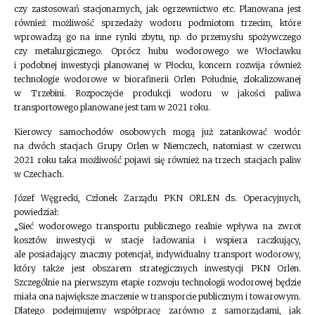
czy zastosowań stacjonarnych, jak ogrzewnictwo etc. Planowana jest
również możliwość sprzedaży wodoru podmiotom trzecim, które
wprowadzą go na inne rynki zbytu, np. do przemysłu spożywczego
czy metalurgicznego. Oprócz hubu wodorowego we Włocławku
i podobnej inwestycji planowanej w Płocku, koncern rozwija również
technologie wodorowe w biorafinerii Orlen Południe, zlokalizowanej
w Trzebini. Rozpoczęcie produkcji wodoru w jakości paliwa
transportowego planowane jest tam w 2021 roku.
Kierowcy samochodów osobowych mogą już zatankować wodór
na dwóch stacjach Grupy Orlen w Niemczech, natomiast w czerwcu
2021 roku taka możliwość pojawi się również na trzech stacjach paliw
w Czechach.
Józef Węgrecki, Członek Zarządu PKN ORLEN ds. Operacyjnych,
powiedział:
„Sieć wodorowego transportu publicznego realnie wpływa na zwrot
kosztów inwestycji w stacje ładowania i wspiera raczkujący,
ale posiadający znaczny potencjał, indywidualny transport wodorowy,
który także jest obszarem strategicznych inwestycji PKN Orlen.
Szczególnie na pierwszym etapie rozwoju technologii wodorowej będzie
miała ona największe znaczenie w transporcie publicznym i towarowym.
Dlatego podejmujemy współpracę zarówno z samorządami, jak