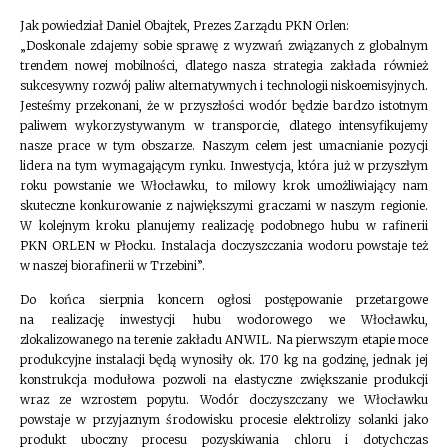
Jak powiedział Daniel Obajtek, Prezes Zarządu PKN Orlen:
„Doskonale zdajemy sobie sprawę z wyzwań związanych z globalnym
trendem nowej mobilności, dlatego nasza strategia zakłada również
sukcesywny rozwój paliw alternatywnych i technologii niskoemisyjnych.
Jesteśmy przekonani, że w przyszłości wodór będzie bardzo istotnym
paliwem wykorzystywanym w transporcie, dlatego intensyfikujemy
nasze prace w tym obszarze. Naszym celem jest umacnianie pozycji
lidera na tym wymagającym rynku. Inwestycja, która już w przyszłym
roku powstanie we Włocławku, to milowy krok umożliwiający nam
skuteczne konkurowanie z największymi graczami w naszym regionie.
W kolejnym kroku planujemy realizację podobnego hubu w rafinerii
PKN ORLEN w Płocku. Instalacja doczyszczania wodoru powstaje też
w naszej biorafinerii w Trzebini”.
Do końca sierpnia koncern ogłosi postępowanie przetargowe
na realizację inwestycji hubu wodorowego we Włocławku,
zlokalizowanego na terenie zakładu ANWIL. Na pierwszym etapie moce
produkcyjne instalacji będą wynosiły ok. 170 kg na godzinę, jednak jej
konstrukcja modułowa pozwoli na elastyczne zwiększanie produkcji
wraz ze wzrostem popytu. Wodór doczyszczany we Włocławku
powstaje w przyjaznym środowisku procesie elektrolizy solanki jako
produkt uboczny procesu pozyskiwania chloru i dotychczas