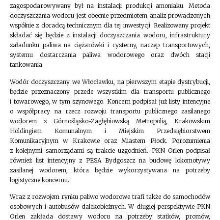
zagospodarowywany był na instalacji produkcji amoniaku. Metoda
doczyszczania wodoru jest obecnie przedmiotem analiz prowadzonych
wspólnie z doradcą technicznym dla tej inwestycji. Realizowany projekt
składać się będzie z instalacji doczyszczania wodoru, infrastruktury
załadunku paliwa na ciężarówki i cysterny, naczep transportowych,
systemu dostarczania paliwa wodorowego oraz dwóch stacji
tankowania.
Wodór doczyszczany we Włocławku, na pierwszym etapie dystrybucji,
będzie przeznaczony przede wszystkim dla transportu publicznego
i towarowego, w tym szynowego. Koncern podpisał już listy intencyjne
o współpracy na rzecz rozwoju transportu publicznego zasilanego
wodorem z Górnośląsko-Zagłębiowską Metropolią, Krakowskim
Holdingiem Komunalnym i Miejskim Przedsiębiorstwem
Komunikacyjnym w Krakowie oraz Miastem Płock. Porozumienia
z kolejnymi samorządami są trakcie uzgodnień. PKN Orlen podpisał
również list intencyjny z PESA Bydgoszcz na budowę lokomotywy
zasilanej wodorem, która będzie wykorzystywana na potrzeby
logistyczne koncernu.
Wraz z rozwojem rynku paliwo wodorowe trafi także do samochodów
osobowych i autobusów dalekobieżnych. W długiej perspektywie PKN
Orlen zakłada dostawy wodoru na potrzeby statków, promów,