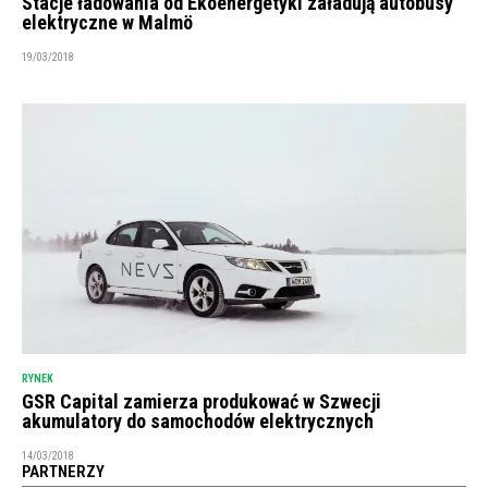
Stacje ładowania od Ekoenergetyki załadują autobusy
elektryczne w Malmö
19/03/2018
RYNEK
GSR Capital zamierza produkować w Szwecji
akumulatory do samochodów elektrycznych
14/03/2018
PARTNERZY