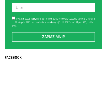
Wyrażam zgodę na przetwarzanie moich danych osobowych, zgodnie z treścią Ustawy z
dn. 29 sierpnia 1997 r. o ochronie danych osobowych (Dz. U. 2002 r. Nr 101 poz. 926, z późn.
zm.).
ZAPISZ MNIE!
FACEBOOK