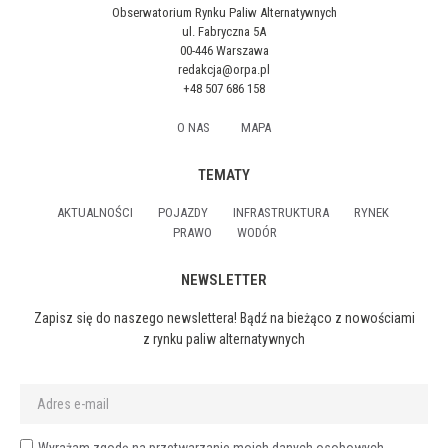
Obserwatorium Rynku Paliw Alternatywnych
ul. Fabryczna 5A
00-446 Warszawa
redakcja@orpa.pl
+48 507 686 158
O NAS
MAPA
TEMATY
AKTUALNOŚCI
POJAZDY
INFRASTRUKTURA
RYNEK
PRAWO
WODÓR
NEWSLETTER
Zapisz się do naszego newslettera! Bądź na bieżąco z nowościami
z rynku paliw alternatywnych
Wyrażam zgodę na przetwarzanie moich danych osobowych,