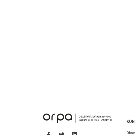
KON
Obse