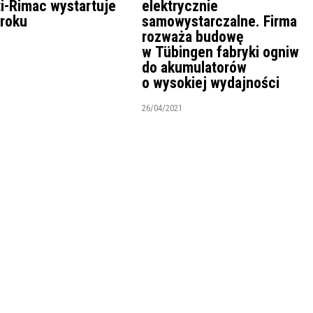
i-Rimac wystartuje
elektrycznie
 roku
samowystarczalne. Firma
rozważa budowę
1
w Tübingen fabryki ogniw
do akumulatorów
o wysokiej wydajności
26/04/2021