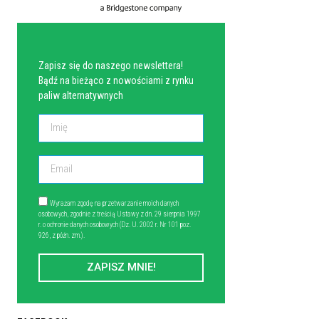
NEWSLETTER
Zapisz się do naszego newslettera!
Bądź na bieżąco z nowościami z rynku
paliw alternatywnych
Wyrażam zgodę na przetwarzanie moich danych
osobowych, zgodnie z treścią Ustawy z dn. 29 sierpnia 1997
r. o ochronie danych osobowych (Dz. U. 2002 r. Nr 101 poz.
926, z późn. zm.).
ZAPISZ MNIE!