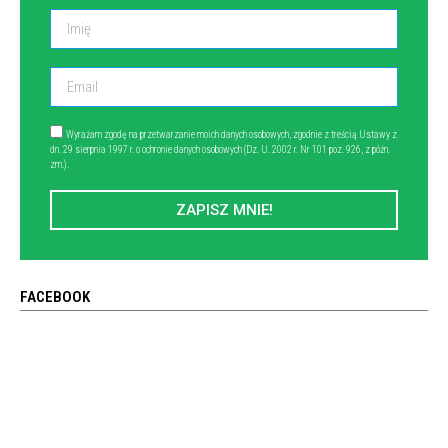
Wyrażam zgodę na przetwarzanie moich danych osobowych, zgodnie z treścią Ustawy z
dn. 29 sierpnia 1997 r. o ochronie danych osobowych (Dz. U. 2002 r. Nr 101 poz. 926, z późn.
zm.).
ZAPISZ MNIE!
FACEBOOK