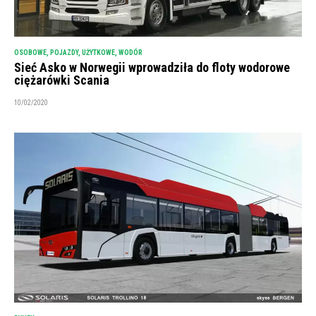
OSOBOWE
,
POJAZDY
,
UŻYTKOWE
,
WODÓR
Sieć Asko w Norwegii wprowadziła do floty wodorowe
ciężarówki Scania
10/02/2020