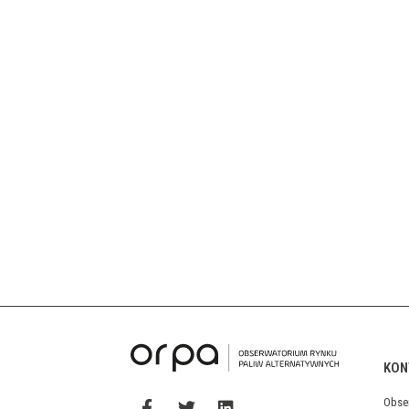
KON
Obse