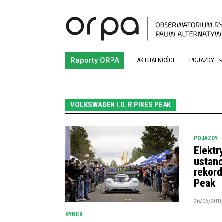
Raporty ORPA
AKTUALNOŚCI
POJAZDY
VOLKSWAGEN I.D. R PIKES PEAK
POJAZDY
Elekt
ustano
rekord
Peak
26/06/201
RYNEK