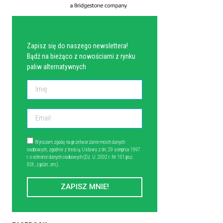
NEWSLETTER
Zapisz się do naszego newslettera!
Bądź na bieżąco z nowościami z rynku
paliw alternatywnych
Wyrażam zgodę na przetwarzanie moich danych
osobowych, zgodnie z treścią Ustawy z dn. 29 sierpnia 1997
r. o ochronie danych osobowych (Dz. U. 2002 r. Nr 101 poz.
926, z późn. zm.).
ZAPISZ MNIE!