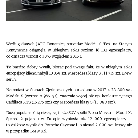
Według danych JATO Dynamics, sprzedaż Modelu S Tesli na Starym
Kontynencie osiągnęła w ubiegłym roku poziom 16 132 egzemplarzy,
co oznacza wzrost o 30% względem 2016 r.
To bardzo dobry wynik, biorąc pod uwagę fakt, że w ubiegłym roku
europejscy klienci nabyli 13 359 szt. Mercedesa klasy S i 11 735 szt. BMW
serii 7.
Natomiast w Stanach Zjednoczonych sprzedano w 2017 r. 28 800 szt.
Modelu S (wzrost o 9% r/r), znacznie więcej niż np. konkurencyjnego
Cadillaca XTS (16 275 szt.) czy Mercedesa klasy S (15 888 szt.).
Dużą popularnością cieszy się także SUV spółki Elona Muska – Model X.
Sprzedaż pojazdu w Europie wyniosła ok. 12 000 egzemplarzy –
to zbliżony wynik do Porsche Cayenne i o niemal 2 000 szt. lepszy niż
w przypadku BMW X6.