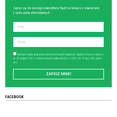
Zapisz się do naszego newslettera! Bądź na bieżąco z nowościami
z rynku paliw alternatywnych
Wyrażam zgodę na przetwarzanie moich danych osobowych, zgodnie z treścią Ustawy z
dn. 29 sierpnia 1997 r. o ochronie danych osobowych (Dz. U. 2002 r. Nr 101 poz. 926, z późn.
zm.).
ZAPISZ MNIE!
FACEBOOK