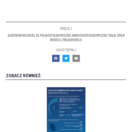
WIĘCEJ
ELEKTROMOBILNOŚĆ
,
EV
,
POJAZDY ELEKTRYCZNE
,
SAMOCHODY ELEKTRYCZNE
,
TESLA
,
TESLA
MODEL S
,
TESLA MODEL X
UDOSTĘPNIJ
ZOBACZ RÓWNIEŻ: