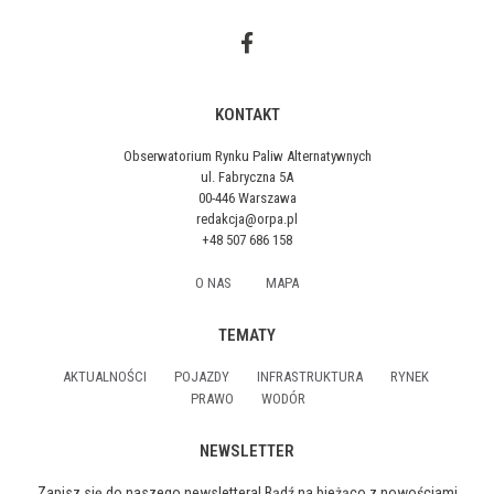
KONTAKT
Obserwatorium Rynku Paliw Alternatywnych
ul. Fabryczna 5A
00-446 Warszawa
redakcja@orpa.pl
+48 507 686 158
O NAS
MAPA
TEMATY
AKTUALNOŚCI
POJAZDY
INFRASTRUKTURA
RYNEK
PRAWO
WODÓR
NEWSLETTER
Zapisz się do naszego newslettera! Bądź na bieżąco z nowościami