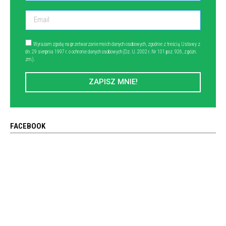
Wyrażam zgodę na przetwarzanie moich danych osobowych, zgodnie z treścią Ustawy z
dn. 29 sierpnia 1997 r. o ochronie danych osobowych (Dz. U. 2002 r. Nr 101 poz. 926, z późn.
zm.).
ZAPISZ MNIE!
FACEBOOK