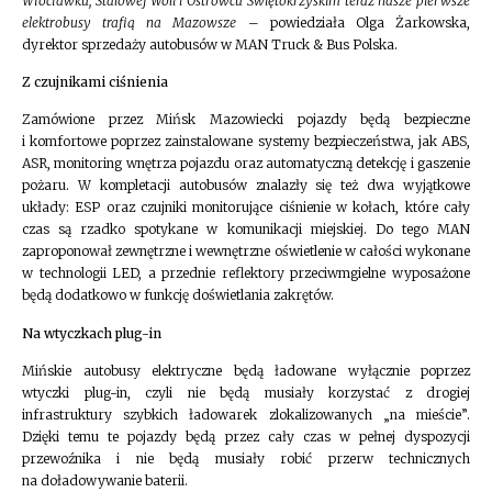
Włocławku, Stalowej Woli i Ostrowcu Świętokrzyskim teraz nasze pierwsze
elektrobusy trafią na Mazowsze
– powiedziała Olga Żarkowska,
dyrektor sprzedaży autobusów w MAN Truck & Bus Polska.
Z czujnikami ciśnienia
Zamówione przez Mińsk Mazowiecki pojazdy będą bezpieczne
i komfortowe poprzez zainstalowane systemy bezpieczeństwa, jak ABS,
ASR, monitoring wnętrza pojazdu oraz automatyczną detekcję i gaszenie
pożaru. W kompletacji autobusów znalazły się też dwa wyjątkowe
układy: ESP oraz czujniki monitorujące ciśnienie w kołach, które cały
czas są rzadko spotykane w komunikacji miejskiej. Do tego MAN
zaproponował zewnętrzne i wewnętrzne oświetlenie w całości wykonane
w technologii LED, a przednie reflektory przeciwmgielne wyposażone
będą dodatkowo w funkcję doświetlania zakrętów.
Na wtyczkach plug-in
Mińskie autobusy elektryczne będą ładowane wyłącznie poprzez
wtyczki plug-in, czyli nie będą musiały korzystać z drogiej
infrastruktury szybkich ładowarek zlokalizowanych „na mieście”.
Dzięki temu te pojazdy będą przez cały czas w pełnej dyspozycji
przewoźnika i nie będą musiały robić przerw technicznych
na doładowywanie baterii.