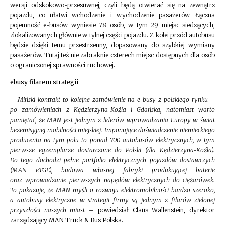
wersji odskokowo-przesuwnej, czyli będą otwierać się na zewnątrz
pojazdu, co ułatwi wchodzenie i wychodzenie pasażerów. Łączna
pojemność e-busów wyniesie 78 osób, w tym 29 miejsc siedzących,
zlokalizowanych głównie w tylnej części pojazdu. Z kolei przód autobusu
będzie dzięki temu przestrzenny, dopasowany do szybkiej wymiany
pasażerów. Tutaj też nie zabraknie czterech miejsc dostępnych dla osób
o ograniczonej sprawności ruchowej.
ebusy filarem strategii
–
Miński kontrakt to kolejne zamówienie na e-busy z polskiego rynku –
po zamówieniach z Kędzierzyna-Koźla i Gdańska, natomiast warto
pamiętać, że MAN jest jednym z liderów wprowadzania Europy w świat
bezemisyjnej mobilności miejskiej. Imponujące doświadczenie niemieckiego
producenta na tym polu to ponad 700 autobusów elektrycznych, w tym
pierwsze egzemplarze dostarczone do Polski (dla Kędzierzyna-Koźla).
Do tego dochodzi pełne portfolio elektrycznych pojazdów dostawczych
(MAN eTGE), budowa własnej fabryki produkującej baterie
oraz wprowadzanie pierwszych napędów elektrycznych do ciężarówek.
To pokazuje, że MAN myśli o rozwoju elektromobilności bardzo szeroko,
a autobusy elektryczne w strategii firmy są jednym z filarów zielonej
przyszłości naszych miast
– powiedział Claus Wallenstein, dyrektor
zarządzający MAN Truck & Bus Polska.