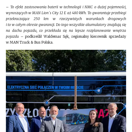
–
To efekt zastosowania baterii w technologii i NMC o dużej pojemności,
wynoszących w MAN Lion`s City 12 E aż 480 kWh. To gwarantuje przebiegi
przekraczające 250 km w rzeczywistych warunkach drogowych
i to w całym okresie gwarancji. Do tego wszystkie akumulatory znajdują się
na dachu pojazdu, co przekłada się na lepsze rozplanowanie wnętrza
pojazdu
– podkreślił Waldemar Sęk, regionalny kierownik sprzedaży
w MAN Truck & Bus Polska.