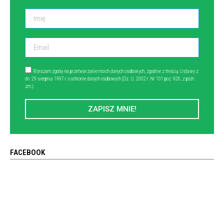
Wyrażam zgodę na przetwarzanie moich danych osobowych, zgodnie z treścią Ustawy z
dn. 29 sierpnia 1997 r. o ochronie danych osobowych (Dz. U. 2002 r. Nr 101 poz. 926, z późn.
zm.).
ZAPISZ MNIE!
FACEBOOK