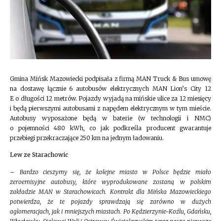
Gmina Mińsk Mazowiecki podpisała z firmą MAN Truck & Bus umowę
na dostawę łącznie 6 autobusów elektrycznych MAN Lion’s City 12
E o długości 12 metrów. Pojazdy wyjadą na mińskie ulice za 12 miesięcy
i będą pierwszymi autobusami z napędem elektrycznym w tym mieście.
Autobusy wyposażone będą w baterie (w technologii i NMC)
o pojemności 480 kWh, co jak podkreśla producent gwarantuje
przebiegi przekraczające 250 km na jednym ładowaniu.
Lew ze Starachowic
–
Bardzo cieszymy się, że kolejne miasto w Polsce będzie miało
zeroemisyjne autobusy, które wyprodukowane zostaną w polskim
zakładzie MAN w Starachowicach. Kontrakt dla Mińska Mazowieckiego
potwierdza, że te pojazdy sprawdzają się zarówno w dużych
aglomeracjach, jak i mniejszych miastach. Po Kędzierzynie-Koźlu, Gdańsku,