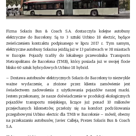
Firma Solaris Bus & Coach S.A. dostarczyła kolejne autobusy
elektryczne do Barcelony. Są to 3 sztuki Urbino 18 electric, będące
zwieńczeniem kontraktu podpisanego w lipcu 2017 r. Tym samym,
elektryczne autobusy Solarisa jeżdżą już w 13 państwach w 38 miastach
w Europie. Pojazdy trafiły do lokalnego przewoźnika Transports
Metropolitans de Barcelona (TMB), który posiada już w swojej flocie
blisko 60 sztuk hybrydowych Urbino 18 hybrid.
– Dostawa autobusów elektrycznych Solaris do Barcelony to niezwykle
ważne wydarzenie, a złożone przez klienta zamówienie jest
świadectwem zadowolenia z użytkowania pojazdów naszej marki.
Jestem przekonany, że nasze doświadczenie w produkcji ekologicznych
pojazdów transportu miejskiego, liczące już ponad 10 milionów
przejechanych kilometrów, przełoży się na komfort podróżowania
przegubowymi Urbino electric dla TMB w Barcelonie – mówił, obecny
na przekazaniu autobusów, Javier Calleja, Prezes Solaris Bus & Coach
S.A.