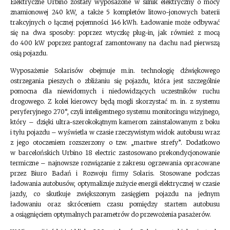
Elektryczne Urbino zostały wyposażone w silnik elektryczny o mocy
znamionowej 240 kW, a także 5 kompletów litowo-jonowych baterii
trakcyjnych o łącznej pojemności 146 kWh. Ładowanie może odbywać
się na dwa sposoby: poprzez wtyczkę plug-in, jak również z mocą
do 400 kW poprzez pantograf zamontowany na dachu nad pierwszą
osią pojazdu.
Wyposażenie Solarisów obejmuje m.in. technologię dźwiękowego
ostrzegania pieszych o zbliżaniu się pojazdu, która jest szczególnie
pomocna dla niewidomych i niedowidzących uczestników ruchu
drogowego. Z kolei kierowcy będą mogli skorzystać m. in. z systemu
peryferyjnego 270°, czyli inteligentnego systemu monitoringu wizyjnego,
który – dzięki ultra-szerokokątnym kamerom zainstalowanym z boku
i tyłu pojazdu – wyświetla w czasie rzeczywistym widok autobusu wraz
z jego otoczeniem rozszerzony o tzw. „martwe strefy”. Dodatkowo
w barcelońskich Urbino 18 electric zastosowano prekondycjonowanie
termiczne – najnowsze rozwiązanie z zakresu ogrzewania opracowane
przez Biuro Badań i Rozwoju firmy Solaris. Stosowane podczas
ładowania autobusów, optymalizuje zużycie energii elektrycznej w czasie
jazdy, co skutkuje zwiększonym zasięgiem pojazdu na jednym
ładowaniu oraz skróceniem czasu pomiędzy startem autobusu
a osiągnięciem optymalnych parametrów do przewożenia pasażerów.