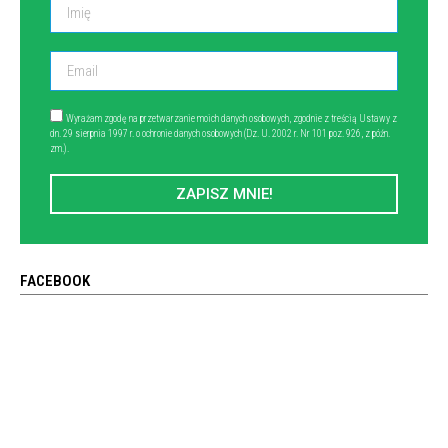
Wyrażam zgodę na przetwarzanie moich danych osobowych, zgodnie z treścią Ustawy z
dn. 29 sierpnia 1997 r. o ochronie danych osobowych (Dz. U. 2002 r. Nr 101 poz. 926, z późn.
zm.).
ZAPISZ MNIE!
FACEBOOK