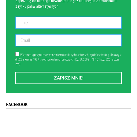
Zapisz się do naszego newslettera! Bądź na bieżąco z nowościami
z rynku paliw alternatywnych
Wyrażam zgodę na przetwarzanie moich danych osobowych, zgodnie z treścią Ustawy z
dn. 29 sierpnia 1997 r. o ochronie danych osobowych (Dz. U. 2002 r. Nr 101 poz. 926, z późn.
zm.).
ZAPISZ MNIE!
FACEBOOK