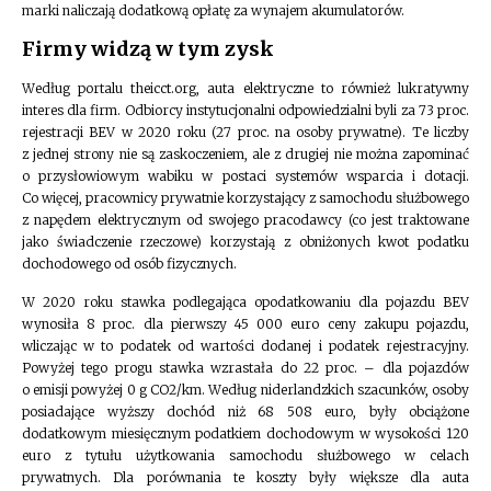
marki naliczają dodatkową opłatę za wynajem akumulatorów.
Firmy widzą w tym zysk
Według portalu theicct.org, auta elektryczne to również lukratywny
interes dla firm. Odbiorcy instytucjonalni odpowiedzialni byli za 73 proc.
rejestracji BEV w 2020 roku (27 proc. na osoby prywatne). Te liczby
z jednej strony nie są zaskoczeniem, ale z drugiej nie można zapominać
o przysłowiowym wabiku w postaci systemów wsparcia i dotacji.
Co więcej, pracownicy prywatnie korzystający z samochodu służbowego
z napędem elektrycznym od swojego pracodawcy (co jest traktowane
jako świadczenie rzeczowe) korzystają z obniżonych kwot podatku
dochodowego od osób fizycznych.
W 2020 roku stawka podlegająca opodatkowaniu dla pojazdu BEV
wynosiła 8 proc. dla pierwszy 45 000 euro ceny zakupu pojazdu,
wliczając w to podatek od wartości dodanej i podatek rejestracyjny.
Powyżej tego progu stawka wzrastała do 22 proc. – dla pojazdów
o emisji powyżej 0 g CO2/km. Według niderlandzkich szacunków, osoby
posiadające wyższy dochód niż 68 508 euro, były obciążone
dodatkowym miesięcznym podatkiem dochodowym w wysokości 120
euro z tytułu użytkowania samochodu służbowego w celach
prywatnych. Dla porównania te koszty były większe dla auta