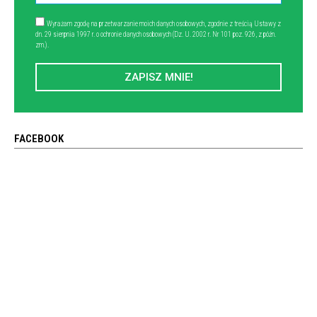
Wyrażam zgodę na przetwarzanie moich danych osobowych, zgodnie z treścią Ustawy z
dn. 29 sierpnia 1997 r. o ochronie danych osobowych (Dz. U. 2002 r. Nr 101 poz. 926, z późn.
zm.).
ZAPISZ MNIE!
FACEBOOK