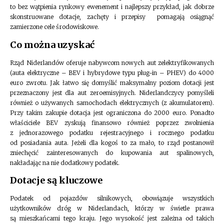
to bez wątpienia rynkowy ewenement i najlepszy przykład, jak dobrze
skonstruowane dotacje, zachęty i przepisy pomagają osiągnąć
zamierzone cele środowiskowe.
Co można uzyskać
Rząd Niderlandów oferuje nabywcom nowych aut zelektryfikowanych
(auta elektryczne – BEV i hybrydowe typu plug-in – PHEV) do 4000
euro zwrotu. Jak łatwo się domyślić maksymalny poziom dotacji jest
przeznaczony jest dla aut zeroemisyjnych. Niderlandczycy pomyśleli
również o używanych samochodach elektrycznych (z akumulatorem).
Przy takim zakupie dotacja jest ograniczona do 2000 euro. Ponadto
właściciele BEV zyskują finansowo również poprzez zwolnienia
z jednorazowego podatku rejestracyjnego i rocznego podatku
od posiadania auta. Jeżeli dla kogoś to za mało, to rząd postanowił
zniechęcić zainteresowanych do kupowania aut spalinowych,
nakładając na nie dodatkowy podatek.
Dotacje są kluczowe
Podatek od pojazdów silnikowych, obowiązuje wszystkich
użytkowników dróg w Niderlandach, którzy w świetle prawa
są mieszkańcami tego kraju. Jego wysokość jest zależna od takich