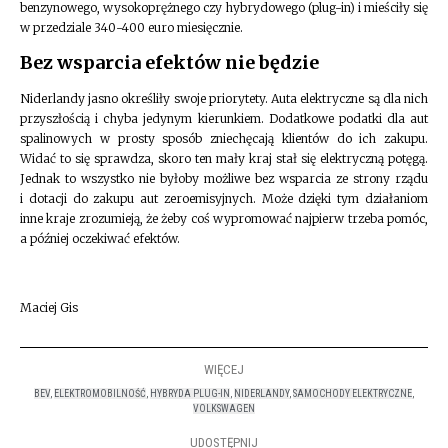
benzynowego, wysokoprężnego czy hybrydowego (plug-in) i mieściły się
w przedziale 340-400 euro miesięcznie.
Bez wsparcia efektów nie będzie
Niderlandy jasno określiły swoje priorytety. Auta elektryczne są dla nich
przyszłością i chyba jedynym kierunkiem. Dodatkowe podatki dla aut
spalinowych w prosty sposób zniechęcają klientów do ich zakupu.
Widać to się sprawdza, skoro ten mały kraj stał się elektryczną potęgą.
Jednak to wszystko nie byłoby możliwe bez wsparcia ze strony rządu
i dotacji do zakupu aut zeroemisyjnych. Może dzięki tym działaniom
inne kraje zrozumieją, że żeby coś wypromować najpierw trzeba pomóc,
a później oczekiwać efektów.
Maciej Gis
WIĘCEJ
BEV
,
ELEKTROMOBILNOŚĆ
,
HYBRYDA PLUG-IN
,
NIDERLANDY
,
SAMOCHODY ELEKTRYCZNE
,
VOLKSWAGEN
UDOSTĘPNIJ