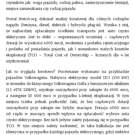
czynników jak: waga pojazdu, rodzaj paliwa, zanieczyszczenie (emisja),
miejsce zamieszkania czy rodzaj pojazdu.
Portal theicct.org dokonał analizy kosztowej dla różnych rodzajów
napędu (benzyna, diesel, elektryk i hybryda plug-in). Wynika z niej,
że najbardziej opłacalnym środkiem transportu jest auto czysto
elektryczne. Jest to efekt – wspomnianych wcześniej – rządowych
dotacji (w wysokości 4000 euro), zwolnienia z podatku rejestracyjnego
i podatku od posiadania pojazdu, jak i stosunkowo małych kosztów
eksploatacji (TCO – Total Cost of Ownership – liczonych dla 4 lat
użytkowania).
Jak to wygląda kwotowo? Porównanie wykonano na przykładzie
pojazdów Volkswagena. Nabywca elektryczny model ID.3 (150 kW)
w stosunku do klasycznego Volkswagena Golfa z benzynowym silnikiem
(1.5 eTSI 110kW), uzyskuje oszczędności przy zakupie do 4500 euro,
a następnie 10 000 euro w przypadku 4-letniej eksploatacji. W tym
miejscu trzeba jednak podkreślić fakt, że bez rządowych dotacji
oszczędności przy zakupie nie byłyby znaczące. Dotacja 4000 euro
od rządu w znaczący sposób wpływa na opłacalność wyboru auta
czysto elektrycznego. Bez nich jedyne zalety pojawiają się w przypadku
TCO. W tym miejscu należy nadmienić, że taka kalkulacja nie jest
identyczna w przypadku każdego pojazdu elektrycznego, gdyż niektóre