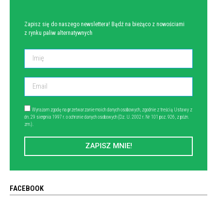
Zapisz się do naszego newslettera! Bądź na bieżąco z nowościami
z rynku paliw alternatywnych
Wyrażam zgodę na przetwarzanie moich danych osobowych, zgodnie z treścią Ustawy z
dn. 29 sierpnia 1997 r. o ochronie danych osobowych (Dz. U. 2002 r. Nr 101 poz. 926, z późn.
zm.).
ZAPISZ MNIE!
FACEBOOK