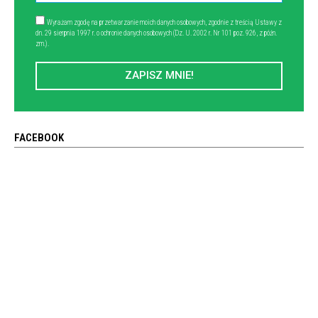
Wyrażam zgodę na przetwarzanie moich danych osobowych, zgodnie z treścią Ustawy z
dn. 29 sierpnia 1997 r. o ochronie danych osobowych (Dz. U. 2002 r. Nr 101 poz. 926, z późn.
zm.).
ZAPISZ MNIE!
FACEBOOK