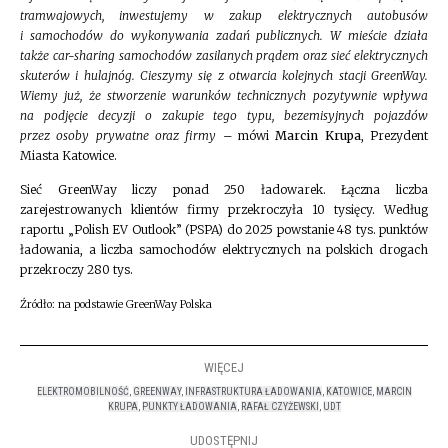
tramwajowych, inwestujemy w zakup elektrycznych autobusów
i samochodów do wykonywania zadań publicznych. W mieście działa
także car-sharing samochodów zasilanych prądem oraz sieć elektrycznych
skuterów i hulajnóg. Cieszymy się z otwarcia kolejnych stacji GreenWay.
Wiemy już, że stworzenie warunków technicznych pozytywnie wpływa
na podjęcie decyzji o zakupie tego typu, bezemisyjnych pojazdów
przez osoby prywatne oraz firmy –
mówi
Marcin Krupa
, Prezydent
Miasta Katowice.
Sieć GreenWay liczy ponad 250 ładowarek. Łączna liczba
zarejestrowanych klientów firmy przekroczyła 10 tysięcy. Według
raportu „Polish EV Outlook” (PSPA) do 2025 powstanie 48 tys. punktów
ładowania, a liczba samochodów elektrycznych na polskich drogach
przekroczy 280 tys.
Źródło: na podstawie GreenWay Polska
WIĘCEJ
ELEKTROMOBILNOŚĆ
,
GREENWAY
,
INFRASTRUKTURA ŁADOWANIA
,
KATOWICE
,
MARCIN
KRUPA
,
PUNKTY ŁADOWANIA
,
RAFAŁ CZYŻEWSKI
,
UDT
UDOSTĘPNIJ