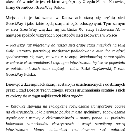
obecność w mieście jest efektem współpracy Urzędu Miasta Katowice,
firmy GreenGoo i GreenWay Polska.
Miejskie stacje ładowania w Katowicach staną się częścią sieci
GreenWay i jako takie będą stacjami ogólnodostępnymi. Tym samym
w sieci GreenWay znajdzie się już blisko 90 stacji ładowania AC –
najwięcej spośród wszystkich operatorów sieci ładowania w Polsce.
–
Pierwszy raz włączamy do naszej sieci grupę stacji miejskich na taką
skalę. Kierowcy potrzebują możliwości podładowania auta “na mieście”,
spodziewamy się więc, że wraz z rosnącą świadomością samorządów
w zakresie elektromobilności, tego typu infrastruktura będzie się pojawiała
w polskich miastach coraz częściej – mówi
Rafał Czyżewski
, Prezes
GreenWay Polska.
Dziewięć z dziesięciu lokalizacji zostało już uruchomionych i odebranych
przez Urząd Dozoru Technicznego. Proces uruchamiania ostatniej z nich
zakończy się w ciągu najbliższych kilku tygodni.
–
Katowice stawiają na ekologiczne rozwiązania transportowe oparte
na elektryczności. Jako pierwsze polskie miasto spełniliśmy zobowiązania
wynikające z ustawy o elektromobilności – mamy ponad 100 punktów
ładowania samochodów elektrycznych i wciąż rozwijamy naszą
infrastrukturę. Mamy najbardziej rozbudowaną sieć połączeń