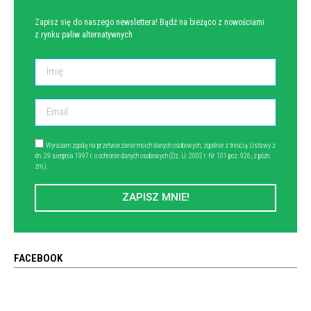
Zapisz się do naszego newslettera! Bądź na bieżąco z nowościami
z rynku paliw alternatywnych
Wyrażam zgodę na przetwarzanie moich danych osobowych, zgodnie z treścią Ustawy z
dn. 29 sierpnia 1997 r. o ochronie danych osobowych (Dz. U. 2002 r. Nr 101 poz. 926, z późn.
zm.).
ZAPISZ MNIE!
FACEBOOK