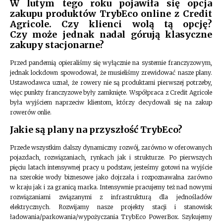
W lutym tego roku pojawiła się opcja
zakupu produktów TrybEco online z Credit
Agricole. Czy klienci wolą tą opcję?
Czy może jednak nadal górują klasyczne
zakupy stacjonarne?
Przed pandemią opieraliśmy się wyłącznie na systemie franczyzowym,
jednak lockdown spowodował, że musieliśmy zrewidować nasze plany.
Ustawodawca uznał, że rowery nie są produktami pierwszej potrzeby,
więc punkty franczyzowe były zamknięte. Współpraca z Credit Agricole
była wyjściem naprzeciw klientom, którzy decydowali się na zakup
rowerów onlie.
Jakie są plany na przyszłość TrybEco?
Przede wszystkim dalszy dynamiczny rozwój, zarówno w oferowanych
pojazdach, rozwiązaniach, rynkach jak i strukturze. Po pierwszych
pięciu latach intensywnej pracy u podstaw, jesteśmy gotowi na wyjście
na szerokie wody biznesowe jako dojrzała i rozpoznawalna zarówno
w kraju jak i za granicą marka. Intensywnie pracujemy też nad nowymi
rozwiązaniami związanymi z infrastrukturą dla jednośladów
elektrycznych. Rozwijamy nasze projekty stacji i stanowisk
ładowania/parkowania/wypożyczania TrybEco PowerBox. Szykujemy