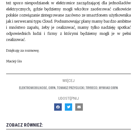
też sporo niespodzianek w elektronice zarządzającej dla jednośladów
elektrycznych, gdzie będziemy mogli wkrótce zaoferować całkowicie
polskie rozwiązanie zintegrowane zarówno ze smartfonem użytkownika
jak i serwerami typu Cloud. Podsumowując plany mamy bardzo ambitne
i mnóstwo zapału, żeby je realizować, mamy tylko nadzieję spotkać
odpowiednich ludzi i firmy z którymi będziemy mogli je w pełni
realizować.
Dziękuję za rozmowę.
Maciej Gis
WIĘCEJ
ELEKTROMOBILNOŚĆ
,
ORPA
,
TOMASZ PRZYGUCKI
,
TRYBECO
,
WYWIAD ORPA
UDOSTĘPNIJ
ZOBACZ RÓWNIEŻ: