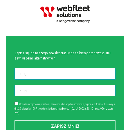
NEWSLETTER
Zapisz się do naszego newslettera! Bądź na bieżąco z nowościami
z rynku paliw alternatywnych
Wyrażam zgodę na przetwarzanie moich danych osobowych, zgodnie z treścią Ustawy z
dn. 29 sierpnia 1997 r. o ochronie danych osobowych (Dz. U. 2002 r. Nr 101 poz. 926, z późn.
zm.).
ZAPISZ MNIE!