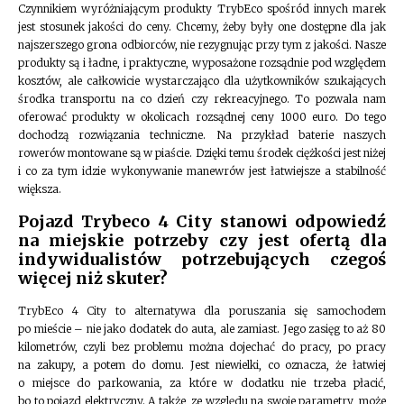
Czynnikiem wyróżniającym produkty TrybEco spośród innych marek
jest stosunek jakości do ceny. Chcemy, żeby były one dostępne dla jak
najszerszego grona odbiorców, nie rezygnując przy tym z jakości. Nasze
produkty są i ładne, i praktyczne, wyposażone rozsądnie pod względem
kosztów, ale całkowicie wystarczająco dla użytkowników szukających
środka transportu na co dzień czy rekreacyjnego. To pozwala nam
oferować produkty w okolicach rozsądnej ceny 1000 euro. Do tego
dochodzą rozwiązania techniczne. Na przykład baterie naszych
rowerów montowane są w piaście. Dzięki temu środek ciężkości jest niżej
i co za tym idzie wykonywanie manewrów jest łatwiejsze a stabilność
większa.
Pojazd Trybeco 4 City stanowi odpowiedź
na miejskie potrzeby czy jest ofertą dla
indywidualistów potrzebujących czegoś
więcej niż skuter?
TrybEco 4 City to alternatywa dla poruszania się samochodem
po mieście – nie jako dodatek do auta, ale zamiast. Jego zasięg to aż 80
kilometrów, czyli bez problemu można dojechać do pracy, po pracy
na zakupy, a potem do domu. Jest niewielki, co oznacza, że łatwiej
o miejsce do parkowania, za które w dodatku nie trzeba płacić,
bo to pojazd elektryczny. A także, ze względu na swoje parametry, może