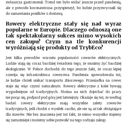
zwłaszcza gastronomii. Trend ten było widać jeszcze przed pandemią,
ale z powodu koronawirusa przyspieszył, bo ludzie przyzwyczaili się
do zamawiania posiłków z dostawą.
Rowery elektryczne stały się nad wyraz
popularne w Europie. Dlaczego odnoszą one
tak spektakularny sukces mimo wysokich
cen zakupu? Czym na tle konkurencji
wyróżniają się produkty od TrybEco?
Jest kilka powodów wzrostu popularności rowerów elektrycznych.
Ludzie stają się coraz bardziej świadomi tego, że musimy żyć bardziej
ekologicznie. W Polsce dochodzi do tego jeszcze fakt, że coraz lepiej
rozwija się infrastruktura rowerowa. Pandemia spowodowała też,
że ludzie chcieli unikać transportu zbiorowego. Przesiadka na rower
staje się więc czymś naturalnym. Rowery elektryczne z kolei bywają
wygodniejsze od tradycyjnych. Można na nich dojechać do pracy
nie pocąc się, podjazd pod górę jest łatwiejszy. Okazuje się też, że według
badań rowery elektryczne mają wszystkie zalety rowerów
tradycyjnych, jeśli chodzi o wysiłek cardio, ale nie są aż tak obciążające
dla stawów. Nie bez znaczenia jest też fakt, że mimo wszystko stajemy
się zamożniejsi i możemy sobie pozwolić na tego rodzaju zakup.