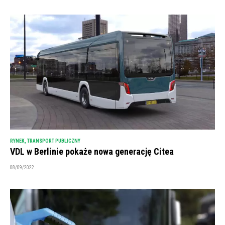
RYNEK
,
TRANSPORT PUBLICZNY
VDL w Berlinie pokaże nowa generację Citea
08/09/2022