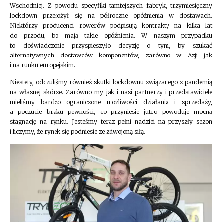
Wschodniej. Z powodu specyfiki tamtejszych fabryk, trzymiesięczny
lockdown przełożył się na półroczne opóźnienia w dostawach.
Niektórzy producenci rowerów podpisują kontrakty na kilka lat
do przodu, bo mają takie opóźnienia. W naszym przypadku
to doświadczenie przyspieszyło decyzję o tym, by szukać
alternatywnych dostawców komponentów, zarówno w Azji jak
i na runku europejskim.
Niestety, odczuliśmy również skutki lockdownu związanego z pandemią
na własnej skórze. Zarówno my jak i nasi partnerzy i przedstawiciele
mieliśmy bardzo ograniczone możliwości działania i sprzedaży,
a poczucie braku pewności, co przyniesie jutro powoduje mocną
stagnację na rynku. Jesteśmy teraz pełni nadziei na przyszły sezon
i liczymy, że rynek się podniesie ze zdwojoną siłą.