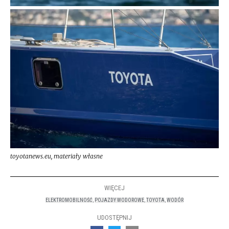
toyotanews.eu, materiały własne
WIĘCEJ
ELEKTROMOBILNOŚĆ
,
POJAZDY WODOROWE
,
TOYOTA
,
WODÓR
UDOSTĘPNIJ