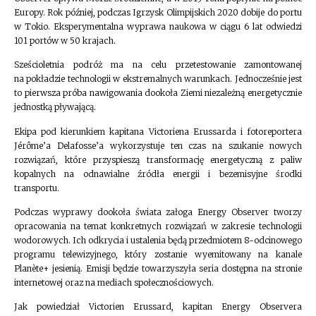
Europy. Rok później, podczas Igrzysk Olimpijskich 2020 dobije do portu
w Tokio. Eksperymentalna wyprawa naukowa w ciągu 6 lat odwiedzi
101 portów w 50 krajach.
Sześcioletnia podróż ma na celu przetestowanie zamontowanej
na pokładzie technologii w ekstremalnych warunkach. Jednocześnie jest
to pierwsza próba nawigowania dookoła Ziemi niezależną energetycznie
jednostką pływającą.
Ekipa pod kierunkiem kapitana Victoriena Erussarda i fotoreportera
Jérôme’a Delafosse’a wykorzystuje ten czas na szukanie nowych
rozwiązań, które przyspieszą transformację energetyczną z paliw
kopalnych na odnawialne źródła energii i bezemisyjne środki
transportu.
Podczas wyprawy dookoła świata załoga Energy Observer tworzy
opracowania na temat konkretnych rozwiązań w zakresie technologii
wodorowych. Ich odkrycia i ustalenia będą przedmiotem 8-odcinowego
programu telewizyjnego, który zostanie wyemitowany na kanale
Planète+ jesienią. Emisji będzie towarzyszyła seria dostępna na stronie
internetowej oraz na mediach społecznościowych.
Jak powiedział Victorien Erussard, kapitan Energy Observera