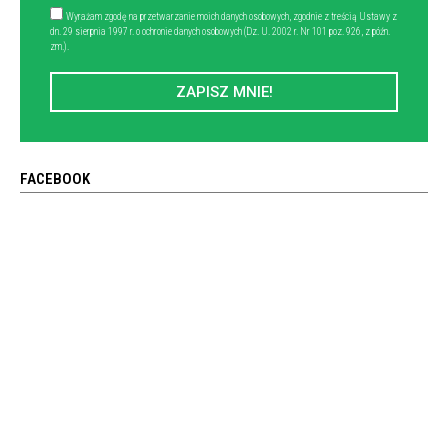
Wyrażam zgodę na przetwarzanie moich danych osobowych, zgodnie z treścią Ustawy z
dn. 29 sierpnia 1997 r. o ochronie danych osobowych (Dz. U. 2002 r. Nr 101 poz. 926, z późn.
zm.).
ZAPISZ MNIE!
FACEBOOK