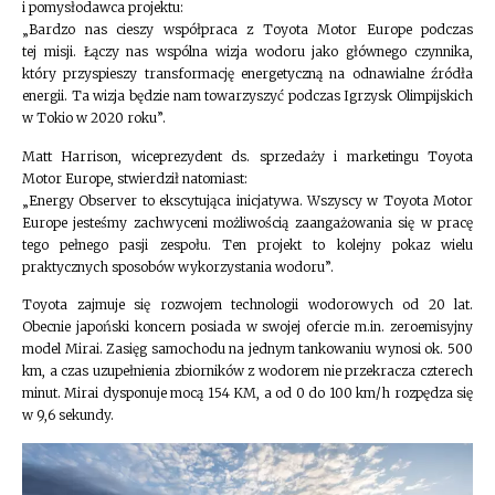
i pomysłodawca projektu:
„Bardzo nas cieszy współpraca z Toyota Motor Europe podczas
tej misji. Łączy nas wspólna wizja wodoru jako głównego czynnika,
który przyspieszy transformację energetyczną na odnawialne źródła
energii. Ta wizja będzie nam towarzyszyć podczas Igrzysk Olimpijskich
w Tokio w 2020 roku”.
Matt Harrison, wiceprezydent ds. sprzedaży i marketingu Toyota
Motor Europe, stwierdził natomiast:
„Energy Observer to ekscytująca inicjatywa. Wszyscy w Toyota Motor
Europe jesteśmy zachwyceni możliwością zaangażowania się w pracę
tego pełnego pasji zespołu. Ten projekt to kolejny pokaz wielu
praktycznych sposobów wykorzystania wodoru”.
Toyota zajmuje się rozwojem technologii wodorowych od 20 lat.
Obecnie japoński koncern posiada w swojej ofercie m.in. zeroemisyjny
model Mirai. Zasięg samochodu na jednym tankowaniu wynosi ok. 500
km, a czas uzupełnienia zbiorników z wodorem nie przekracza czterech
minut. Mirai dysponuje mocą 154 KM, a od 0 do 100 km/h rozpędza się
w 9,6 sekundy.