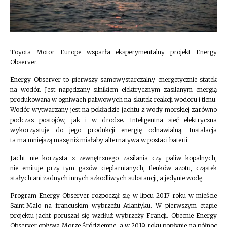
Toyota Motor Europe wsparła eksperymentalny projekt Energy
Observer.
Energy Observer to pierwszy samowystarczalny energetycznie statek
na wodór. Jest napędzany silnikiem elektrycznym zasilanym energią
produkowaną w ogniwach paliwowych na skutek reakcji wodoru i tlenu.
Wodór wytwarzany jest na pokładzie jachtu z wody morskiej zarówno
podczas postojów, jak i w drodze. Inteligentna sieć elektryczna
wykorzystuje do jego produkcji energię odnawialną. Instalacja
ta ma mniejszą masę niż miałaby alternatywa w postaci baterii.
Jacht nie korzysta z zewnętrznego zasilania czy paliw kopalnych,
nie emituje przy tym gazów cieplarnianych, tlenków azotu, cząstek
stałych ani żadnych innych szkodliwych substancji, a jedynie wodę.
Program Energy Observer rozpoczął się w lipcu 2017 roku w mieście
Saint-Malo na francuskim wybrzeżu Atlantyku. W pierwszym etapie
projektu jacht poruszał się wzdłuż wybrzeży Francji. Obecnie Energy
Observer opływa Morze Śródziemne, a w 2019 roku popłynie na północ