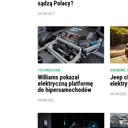
sądzą Polacy?
26/06/2017
TECHNOLOGIA
OSOBOWE
,
Williams pokazał
Jeep c
elektryczną platformę
elektry
do hipersamochodów
09/09/2022
09/09/2022