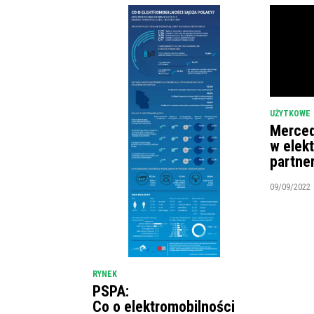
UŻYTKOWE
Merced
w elek
partne
09/09/2022
RYNEK
PSPA:
Co o elektromobilności