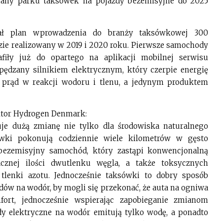
iany parku taksówek na pojazdy bezemisyjne do 2025
ał plan wprowadzenia do branży taksówkowej 300
ie realizowany w 2019 i 2020 roku. Pierwsze samochody
afiły już do opartego na aplikacji mobilnej serwisu
dzany silnikiem elektrycznym, który czerpie energię
prąd w reakcji wodoru i tlenu, a jedynym produktem
ektor Hydrogen Denmark:
e dużą zmianę nie tylko dla środowiska naturalnego
ówki pokonują codziennie wiele kilometrów w gęsto
 bezemisyjny samochód, który zastąpi konwencjonalną
cznej ilości dwutlenku węgla, a także toksycznych
y tlenki azotu. Jednocześnie taksówki to dobry sposób
w na wodór, by mogli się przekonać, że auta na ogniwa
ort, jednocześnie wspierając zapobieganie zmianom
dy elektryczne na wodór emitują tylko wodę, a ponadto