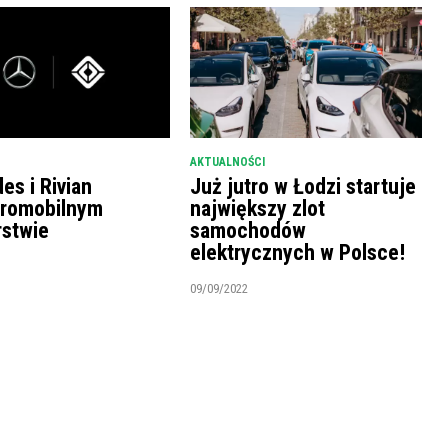
AKTUALNOŚCI
es i Rivian
Już jutro w Łodzi startuje
tromobilnym
największy zlot
rstwie
samochodów
elektrycznych w Polsce!
09/09/2022