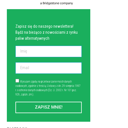
NEWSLETTER
Zapisz się do naszego newslettera!
Bądź na bieżąco z nowościami z rynku
paliw alternatywnych
Wyrażam zgodę na przetwarzanie moich danych
osobowych, zgodnie z treścią Ustawy z dn. 29 sierpnia 1997
r. o ochronie danych osobowych (Dz. U. 2002 r. Nr 101 poz.
926, z późn. zm.).
ZAPISZ MNIE!