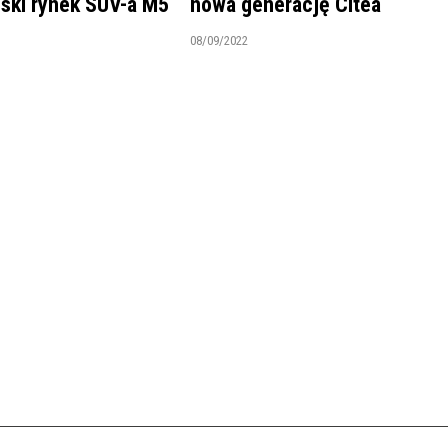
ński rynek SUV-a M5
nowa generację Citea
08/09/2022