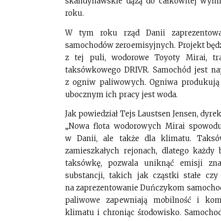
skandynawskie dążą do całkowitej wym
roku.
W tym roku rząd Danii zaprezentow
samochodów zeroemisyjnych. Projekt będz
z tej puli, wodorowe Toyoty Mirai, tr
taksówkowego DRIVR. Samochód jest napę
z ogniw paliwowych. Ogniwa produkują 
ubocznym ich pracy jest woda.
Jak powiedział Tejs Laustsen Jensen, dyr
„Nowa flota wodorowych Mirai spowoduj
w Danii, ale także dla klimatu. Taks
zamieszkałych rejonach, dlatego każdy
taksówkę, pozwala uniknąć emisji zna
substancji, takich jak cząstki stałe cz
na zaprezentowanie Duńczykom samochodó
paliwowe zapewniają mobilność i komf
klimatu i chroniąc środowisko. Samocho