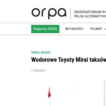
Raporty ORPA
AKTUALNOŚCI
POJAZDY
RYNEK
,
WODÓR
Wodorowe Toyoty Mirai taksó
17/05/2019