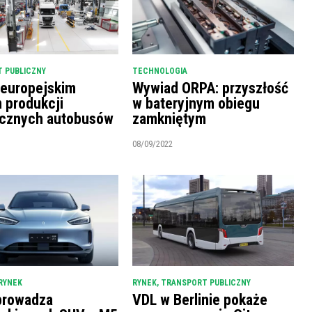
 PUBLICZNY
TECHNOLOGIA
 europejskim
Wywiad ORPA: przyszłość
m produkcji
w bateryjnym obiegu
ycznych autobusów
zamkniętym
08/09/2022
RYNEK
RYNEK
,
TRANSPORT PUBLICZNY
prowadza
VDL w Berlinie pokaże