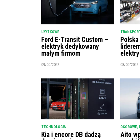
UŻYTKOWE
TRANSPORT
Ford E-Transit Custom –
Polska
elektryk dedykowany
lidere
małym firmom
elektr
09/09/2022
08/09/2022
TECHNOLOGIA
OSOBOWE
,
Kia i encore DB dadzą
Aito w