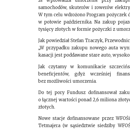
że wprowadza umorzenie przy zakupi
samochodów, skuterów i rowerów elektr
W tym celu wdrożono Program pożyczek dla
w połowie października. Na zakup poja
tysięcy złotych w formie pożyczki z umor
Jak powiedział Stefan Traczyk, Przewodni
„W przypadku zakupu nowego auta wynie
kasacji jest poddawane stare auto, wysok
Jak czytamy w komunikacie szczecińs
beneficjentów, gdyż wcześniej fina
bez możliwości umorzenia.
Do tej pory Fundusz dofinansował zaku
o łącznej wartości ponad 2,6 miliona złot
złotych.
Nowe stacje dofinansowane przez WFOŚi
Tetmajera (w sąsiedztwie siedziby WFOŚ