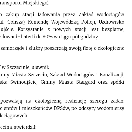
Transportu Miejskiego).
o zakup stacji ładowania przez Zakład Wodociągów
 ul. Golisza), Komendę Wojewódzką Policji, Uzdrowisko
jście. Korzystanie z nowych stacji jest bezpłatne,
adowanie baterii do 80% w ciągu pół godziny.
samorządy i służby poszerzają swoją flotę o ekologiczne
w Szczecinie, ujawnił:
miny Miasta Szczecin, Zakład Wodociągów i Kanalizacji,
ska Świnoujście, Gminy Miasta Stargard oraz spółki
walają na ekologiczną realizację szeregu zadań:
 pacjentów i mieszkańców DPSów, po odczyty wodomierzy
dociągowych.
cina, stwierdził: