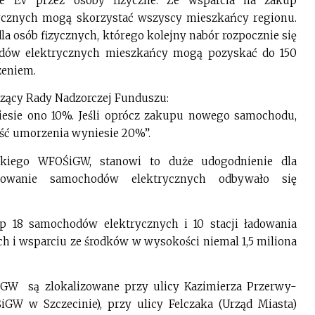
e EV przez osoby fizyczne. Ze wsparcia na zakup
ycznych mogą skorzystać wszyscy mieszkańcy regionu.
 osób fizycznych, którego kolejny nabór rozpocznie się
zdów elektrycznych mieszkańcy mogą pozyskać do 150
zeniem.
czący Rady Nadzorczej Funduszu:
sie ono 10%. Jeśli oprócz zakupu nowego samochodu,
ość umorzenia wyniesie 20%”.
kiego WFOŚiGW, stanowi to duże udogodnienie dla
nsowanie samochodów elektrycznych odbywało się
p 18 samochodów elektrycznych i 10 stacji ładowania
ych i wsparciu ze środków w wysokości niemal 1,5 miliona
GW są zlokalizowane przy ulicy Kazimierza Przerwy-
iGW w Szczecinie), przy ulicy Felczaka (Urząd Miasta)