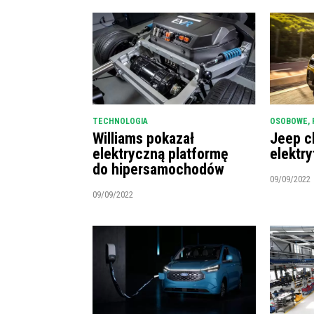
TECHNOLOGIA
OSOBOWE
,
Williams pokazał
Jeep c
elektryczną platformę
elektry
do hipersamochodów
09/09/2022
09/09/2022