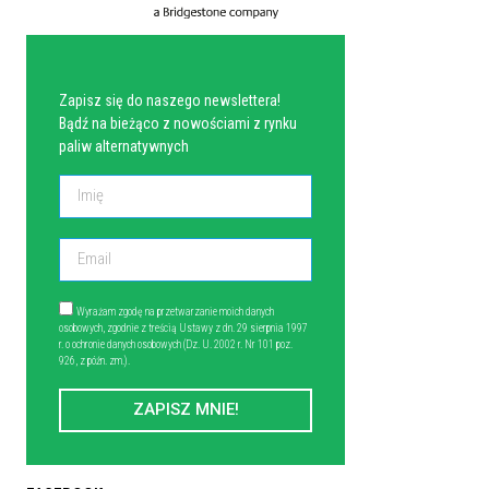
NEWSLETTER
Zapisz się do naszego newslettera!
Bądź na bieżąco z nowościami z rynku
paliw alternatywnych
Wyrażam zgodę na przetwarzanie moich danych
osobowych, zgodnie z treścią Ustawy z dn. 29 sierpnia 1997
r. o ochronie danych osobowych (Dz. U. 2002 r. Nr 101 poz.
926, z późn. zm.).
ZAPISZ MNIE!