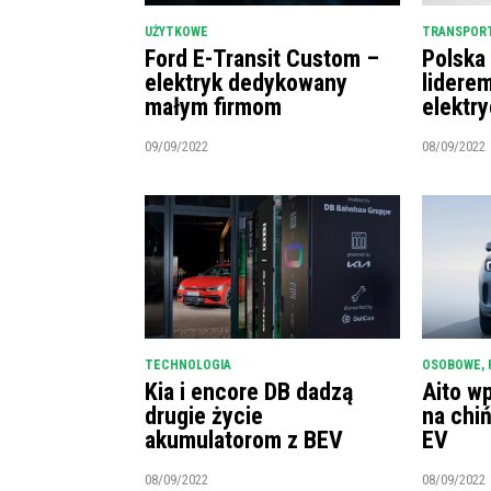
UŻYTKOWE
TRANSPORT
Ford E-Transit Custom –
Polska
elektryk dedykowany
lidere
małym firmom
elektr
09/09/2022
08/09/2022
TECHNOLOGIA
OSOBOWE
,
Kia i encore DB dadzą
Aito w
drugie życie
na chi
akumulatorom z BEV
EV
08/09/2022
08/09/2022