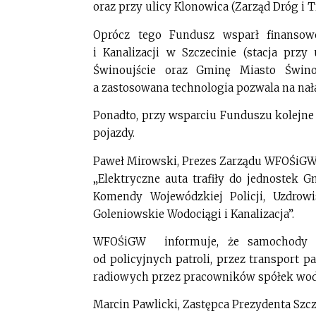
oraz przy ulicy Klonowica (Zarząd Dróg i 
Oprócz tego Fundusz wsparł finansow
i Kanalizacji w Szczecinie (stacja przy
Świnoujście oraz Gminę Miasto Świnou
a zastosowana technologia pozwala na nał
Ponadto, przy wsparciu Funduszu kolejne 
pojazdy.
Paweł Mirowski, Prezes Zarządu WFOŚiGW 
„Elektryczne auta trafiły do jednostek G
Komendy Wojewódzkiej Policji, Uzdrowi
Goleniowskie Wodociągi i Kanalizacja”.
WFOŚiGW informuje, że samochody poz
od policyjnych patroli, przez transport
radiowych przez pracowników spółek wo
Marcin Pawlicki, Zastępca Prezydenta Szcze