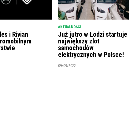
AKTUALNOŚCI
es i Rivian
Już jutro w Łodzi startuje
tromobilnym
największy zlot
rstwie
samochodów
elektrycznych w Polsce!
09/09/2022