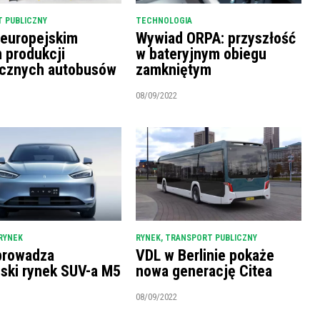
 PUBLICZNY
TECHNOLOGIA
 europejskim
Wywiad ORPA: przyszłość
m produkcji
w bateryjnym obiegu
ycznych autobusów
zamkniętym
08/09/2022
RYNEK
RYNEK
,
TRANSPORT PUBLICZNY
prowadza
VDL w Berlinie pokaże
ński rynek SUV-a M5
nowa generację Citea
08/09/2022