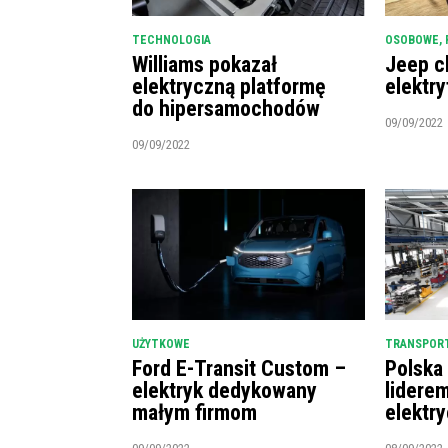
TECHNOLOGIA
OSOBOWE
,
Williams pokazał
Jeep c
elektryczną platformę
elektry
do hipersamochodów
09/09/2022
09/09/2022
UŻYTKOWE
TRANSPORT
Ford E-Transit Custom –
Polska
elektryk dedykowany
lidere
małym firmom
elektr