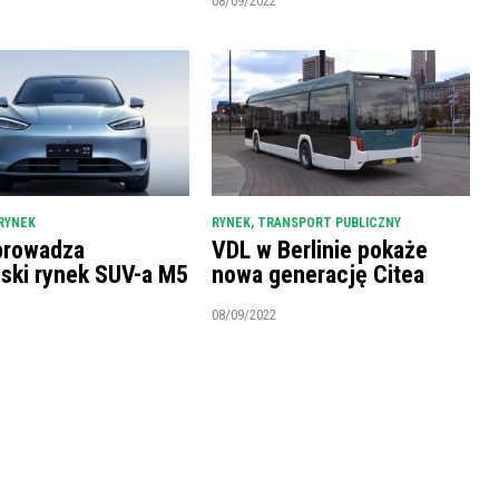
08/09/2022
RYNEK
RYNEK
,
TRANSPORT PUBLICZNY
prowadza
VDL w Berlinie pokaże
ński rynek SUV-a M5
nowa generację Citea
08/09/2022