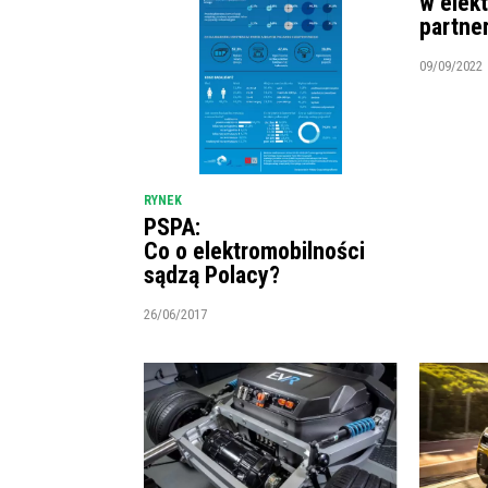
w elek
partne
09/09/2022
RYNEK
PSPA:
Co o elektromobilności
sądzą Polacy?
26/06/2017