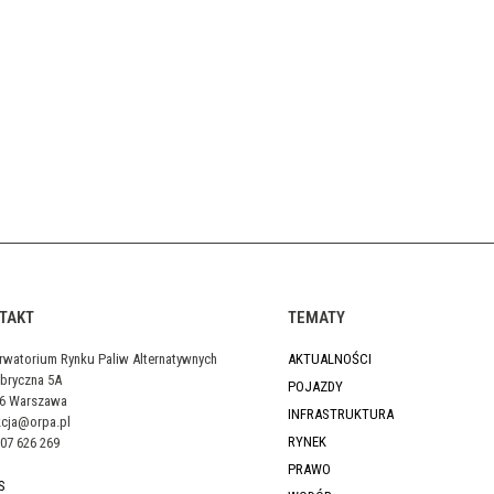
TAKT
TEMATY
rwatorium Rynku Paliw Alternatywnych
AKTUALNOŚCI
abryczna 5A
POJAZDY
46 Warszawa
INFRASTRUKTURA
kcja@orpa.pl
RYNEK
07 626 269
PRAWO
S