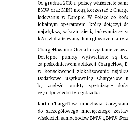
Od grudnia 2018 r. polscy właściciele s
BMW oraz MINI mogą korzystać z ChargeNo
ładowania w Europie. W Polsce do koń
lokalnym operatorem, który dołączył 
największą w kraju siecią ładowania ze
kW+, zlokalizowanych na głównych koryt
ChargeNow umożliwia korzystanie ze wszys
Dostępne punkty wyświetlane są bez
za pośrednictwem aplikacji ChargeNow, 
w konsekwencji zlokalizowanie najbliżs
Dodatkowo użytkownicy ChargeNow ma
by znaleźć punkty spełniające dod
czy odpowiedni typ gniazdka.
Karta ChargeNow umożliwia korzystan
do szczegółowego miesięcznego zestaw
właścicieli samochodów BMW i, BMW iPerf