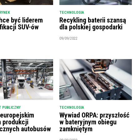
RYNEK
TECHNOLOGIA
hce być liderem
Recykling baterii szansą
fikacji SUV-ów
dla polskiej gospodarki
09/09/2022
 PUBLICZNY
TECHNOLOGIA
 europejskim
Wywiad ORPA: przyszłość
m produkcji
w bateryjnym obiegu
ycznych autobusów
zamkniętym