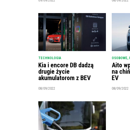
09/09/2022
08/09/2022
TECHNOLOGIA
OSOBOWE
,
Kia i encore DB dadzą
Aito w
drugie życie
na chi
akumulatorom z BEV
EV
08/09/2022
08/09/2022