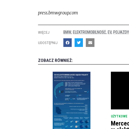
press.bmwgroup.com
BMW
,
ELEKTROMOBILNOŚĆ
,
EV
,
POJAZDY
WIĘCEJ
UDOSTĘPNIJ
ZOBACZ RÓWNIEŻ:
UŻYTKOWE
Merced