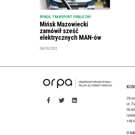
RYNEK
,
TRANSPORT PUBLICZNY
Mińsk Mazowiecki
zamówił sześć
elektrycznych MAN-ów
08/09/2022
KON
Obse
ul. F
00-4
reda
+48 6
O NA