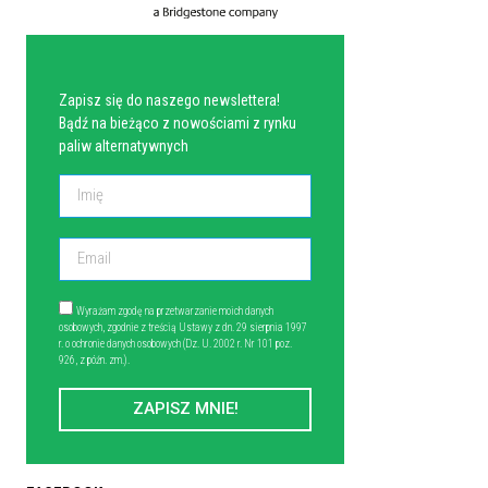
NEWSLETTER
Zapisz się do naszego newslettera!
Bądź na bieżąco z nowościami z rynku
paliw alternatywnych
Wyrażam zgodę na przetwarzanie moich danych
osobowych, zgodnie z treścią Ustawy z dn. 29 sierpnia 1997
r. o ochronie danych osobowych (Dz. U. 2002 r. Nr 101 poz.
926, z późn. zm.).
ZAPISZ MNIE!