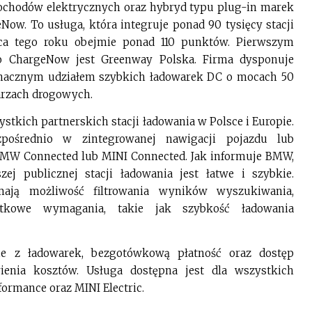
amochodów elektrycznych oraz hybryd typu plug-in marek
w. To usługa, która integruje ponad 90 tysięcy stacji
ca tego roku obejmie ponad 110 punktów. Pierwszym
do ChargeNow jest Greenway Polska. Firma dysponuje
 znacznym udziałem szybkich ładowarek DC o mocach 50
arzach drogowych.
tkich partnerskich stacji ładowania w Polsce i Europie.
pośrednio w zintegrowanej nawigacji pojazdu lub
BMW Connected lub MINI Connected. Jak informuje BMW,
zej publicznej stacji ładowania jest łatwe i szybkie.
ją możliwość filtrowania wyników wyszukiwania,
atkowe wymagania, takie jak szybkość ładowania
ie z ładowarek, bezgotówkową płatność oraz dostęp
ienia kosztów. Usługa dostępna jest dla wszystkich
ormance oraz MINI Electric.