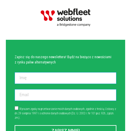
NEWSLETTER
Zapisz się do naszego newslettera! Bądź na bieżąco z nowościami
z rynku paliw alternatywnych
Wyrażam zgodę na przetwarzanie moich danych osobowych, zgodnie z treścią Ustawy z
dn. 29 sierpnia 1997 r. o ochronie danych osobowych (Dz. U. 2002 r. Nr 101 poz. 926, z późn.
zm.).
ZAPISZ MNIE!