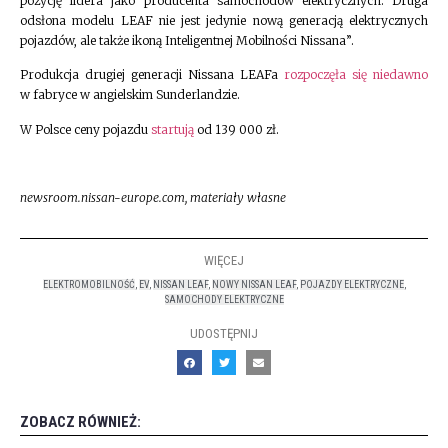
pozycję lidera jako producenta samochodów elektrycznych. Druga
odsłona modelu LEAF nie jest jedynie nową generacją elektrycznych
pojazdów, ale także ikoną Inteligentnej Mobilności Nissana”.
Produkcja drugiej generacji Nissana LEAFa
rozpoczęła się niedawno
w fabryce w angielskim Sunderlandzie.
W Polsce ceny pojazdu
startują
od 139 000 zł.
newsroom.nissan-europe.com, materiały własne
WIĘCEJ
ELEKTROMOBILNOŚĆ
,
EV
,
NISSAN LEAF
,
NOWY NISSAN LEAF
,
POJAZDY ELEKTRYCZNE
,
SAMOCHODY ELEKTRYCZNE
UDOSTĘPNIJ
ZOBACZ RÓWNIEŻ: