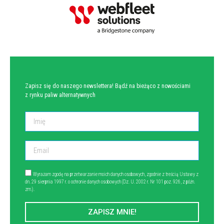
NEWSLETTER
Zapisz się do naszego newslettera! Bądź na bieżąco z nowościami
z rynku paliw alternatywnych
Wyrażam zgodę na przetwarzanie moich danych osobowych, zgodnie z treścią Ustawy z
dn. 29 sierpnia 1997 r. o ochronie danych osobowych (Dz. U. 2002 r. Nr 101 poz. 926, z późn.
zm.).
ZAPISZ MNIE!