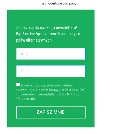
NEWSLETTER
Zapisz się do naszego newslettera!
Bądź na bieżąco z nowościami z rynku
paliw alternatywnych
Wyrażam zgodę na przetwarzanie moich danych
osobowych, zgodnie z treścią Ustawy z dn. 29 sierpnia 1997
r. o ochronie danych osobowych (Dz. U. 2002 r. Nr 101 poz.
926, z późn. zm.).
ZAPISZ MNIE!