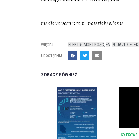
media.volvocars.com, materiały własne
ELEKTROMOBILNOŚĆ
,
EV
,
POJAZDY ELEK
WIĘCEJ
UDOSTĘPNIJ
ZOBACZ RÓWNIEŻ:
UŻYTKOWE