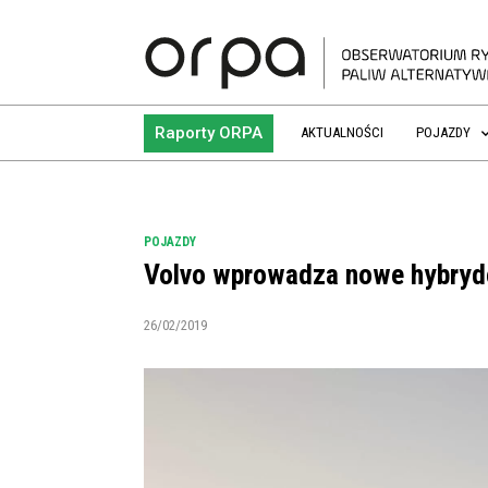
Raporty ORPA
AKTUALNOŚCI
POJAZDY
POJAZDY
Volvo wprowadza nowe hybry
26/02/2019