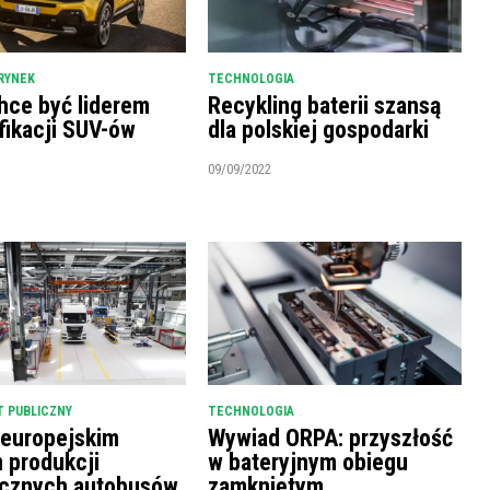
RYNEK
TECHNOLOGIA
hce być liderem
Recykling baterii szansą
fikacji SUV-ów
dla polskiej gospodarki
09/09/2022
 PUBLICZNY
TECHNOLOGIA
 europejskim
Wywiad ORPA: przyszłość
m produkcji
w bateryjnym obiegu
ycznych autobusów
zamkniętym