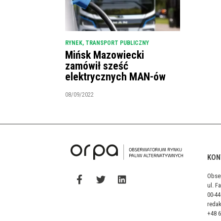
RYNEK
,
TRANSPORT PUBLICZNY
Mińsk Mazowiecki
zamówił sześć
elektrycznych MAN-ów
08/09/2022
KON
Obse
ul. F
00-4
reda
+48 6