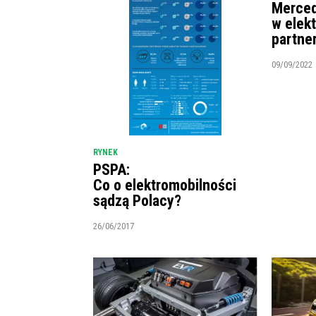
Merced
w elek
partne
09/09/2022
RYNEK
PSPA:
Co o elektromobilności
sądzą Polacy?
26/06/2017