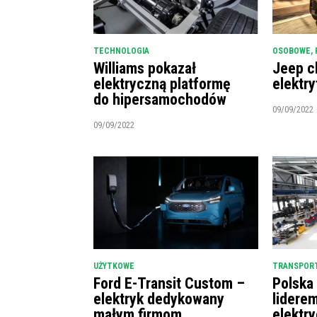
TECHNOLOGIA
OSOBOWE
,
Williams pokazał
Jeep c
elektryczną platformę
elektry
do hipersamochodów
09/09/2022
09/09/2022
UŻYTKOWE
TRANSPORT
Ford E-Transit Custom –
Polska
elektryk dedykowany
lidere
małym firmom
elektr