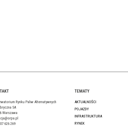
TAKT
TEMATY
rwatorium Rynku Paliw Alternatywnych
AKTUALNOŚCI
abryczna 5A
POJAZDY
46 Warszawa
INFRASTRUKTURA
kcja@orpa.pl
RYNEK
07 626 269