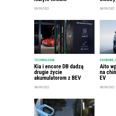
09/09/2022
08/09/2022
TECHNOLOGIA
OSOBOWE
,
Kia i encore DB dadzą
Aito w
drugie życie
na chi
akumulatorom z BEV
EV
08/09/2022
08/09/2022