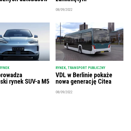
08/09/2022
RYNEK
RYNEK
,
TRANSPORT PUBLICZNY
prowadza
VDL w Berlinie pokaże
ński rynek SUV-a M5
nowa generację Citea
08/09/2022