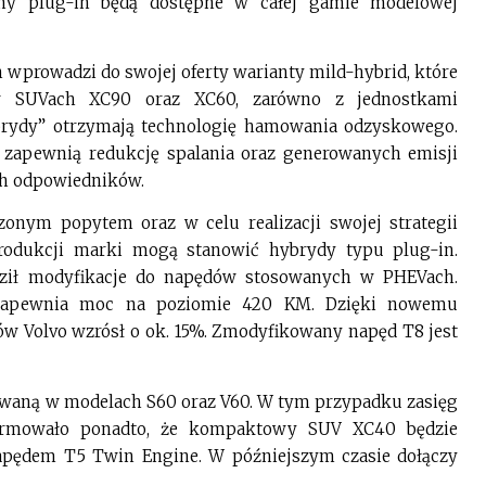
y plug-in będą dostępne w całej gamie modelowej
 wprowadzi do swojej oferty warianty mild-hybrid, które
 w SUVach XC90 oraz XC60, zarówno z jednostkami
brydy” otrzymają technologię hamowania odzyskowego.
d zapewnią redukcję spalania oraz generowanych emisji
h odpowiedników.
zonym popytem oraz w celu realizacji swojej strategii
 produkcji marki mogą stanowić hybrydy typu plug-in.
ził modyfikacje do napędów stosowanych w PHEVach.
zapewnia moc na poziomie 420 KM. Dzięki nowemu
w Volvo wzrósł o ok. 15%. Zmodyfikowany napęd T8 jest
rowaną w modelach S60 oraz V60. W tym przypadku zasięg
formowało ponadto, że kompaktowy SUV XC40 będzie
apędem T5 Twin Engine. W późniejszym czasie dołączy