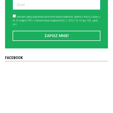
Wyrażam zgodę na przetwarzanie moich danych osobowych, zgodnie z treścią Ustawy z
dn. 29 sierpnia 1997 r. o ochronie danych osobowych (Dz. U. 2002 r. Nr 101 poz. 926, z późn.
zm.).
ZAPISZ MNIE!
FACEBOOK