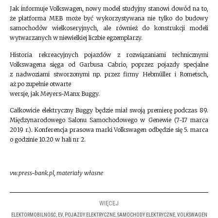
Jak informuje Volkswagen, nowy model studyjny stanowi dowód na to,
że platforma MEB może być wykorzystywana nie tylko do budowy
samochodów wielkoseryjnych, ale również do konstrukcji modeli
wytwarzanych w niewielkiej liczbie egzemplarzy.
Historia rekreacyjnych pojazdów z rozwiązaniami technicznymi
Volkswagena sięga od Garbusa Cabrio, poprzez pojazdy specjalne
z nadwoziami stworzonymi np. przez firmy Hebmüller i Rometsch,
aż po zupełnie otwarte
wersje, jak Meyers-Manx Buggy.
Całkowicie elektryczny Buggy będzie miał swoją premierę podczas 89.
Międzynarodowego Salonu Samochodowego w Genewie (7-17 marca
2019 r.). Konferencja prasowa marki Volkswagen odbędzie się 5. marca
o godzinie 10.20 w hali nr 2.
vw.press-bank.pl, materiały własne
WIĘCEJ
ELEKTORMOBILNOŚĆ
,
EV
,
POJAZDY ELEKTRYCZNE
,
SAMOCHODY ELEKTRYCZNE
,
VOLKSWAGEN