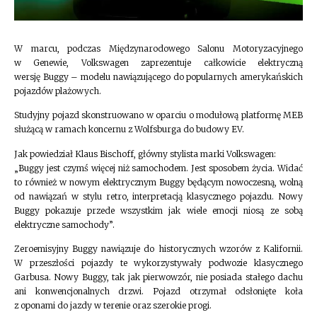
W marcu, podczas Międzynarodowego Salonu Motoryzacyjnego
w Genewie, Volkswagen zaprezentuje całkowicie elektryczną
wersję Buggy – modelu nawiązującego do popularnych amerykańskich
pojazdów plażowych.
Studyjny pojazd skonstruowano w oparciu o modułową platformę MEB
służącą w ramach koncernu z Wolfsburga do budowy EV.
Jak powiedział Klaus Bischoff, główny stylista marki Volkswagen:
„Buggy jest czymś więcej niż samochodem. Jest sposobem życia. Widać
to również w nowym elektrycznym Buggy będącym nowoczesną, wolną
od nawiązań w stylu retro, interpretacją klasycznego pojazdu. Nowy
Buggy pokazuje przede wszystkim jak wiele emocji niosą ze sobą
elektryczne samochody”.
Zeroemisyjny Buggy nawiązuje do historycznych wzorów z Kalifornii.
W przeszłości pojazdy te wykorzystywały podwozie klasycznego
Garbusa. Nowy Buggy, tak jak pierwowzór, nie posiada stałego dachu
ani konwencjonalnych drzwi. Pojazd otrzymał odsłonięte koła
z oponami do jazdy w terenie oraz szerokie progi.