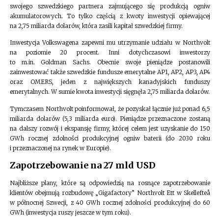
swojego szwedzkiego partnera zajmującego się produkcją ogniw
akumulatorowych. To tylko częścią z kwoty inwestycji opiewającej
na 2,75 miliarda dolarów, która zasili kapitał szwedzkiej firmy.
Inwestycja Volkswagena zapewni mu utrzymanie udziału w Northvolt
na poziomie 20 procent. Inni dotychczasowi inwestorzy
to m.in. Goldman Sachs. Obecnie swoje pieniądze postanowili
zainwestować także szwedzkie fundusze emerytalne AP1, AP2, AP3, AP4
oraz OMERS, jeden z największych kanadyjskich funduszy
emerytalnych. W sumie kwota inwestycji sięgnęła 2,75 miliarda dolarów.
Tymczasem Northvolt poinformował, że pozyskał łącznie już ponad 6,5
miliarda dolarów (5,3 miliarda euro). Pieniądze przeznaczone zostaną
na dalszy rozwój i ekspansję firmy, której celem jest uzyskanie do 150
GWh rocznej zdolności produkcyjnej ogniw baterii (do 2030 roku
i przeznaczonej na rynek w Europie).
Zapotrzebowanie na 27 mld USD
Najbliższe plany, które są odpowiedzią na rosnące zapotrzebowanie
klientów obejmują rozbudowę „Gigafactory” Northvolt Ett w Skellefteå
w północnej Szwecji, z 40 GWh rocznej zdolności produkcyjnej do 60
GWh (inwestycja ruszy jeszcze w tym roku).