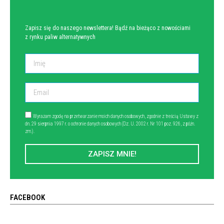
Zapisz się do naszego newslettera! Bądź na bieżąco z nowościami
z rynku paliw alternatywnych
Wyrażam zgodę na przetwarzanie moich danych osobowych, zgodnie z treścią Ustawy z
dn. 29 sierpnia 1997 r. o ochronie danych osobowych (Dz. U. 2002 r. Nr 101 poz. 926, z późn.
zm.).
ZAPISZ MNIE!
FACEBOOK