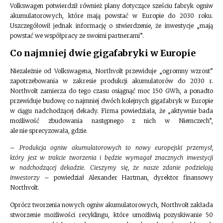
Volkswagen potwierdził również plany dotyczące sześciu fabryk ogniw
akumulatorowych, które mają powstać w Europie do 2030 roku.
Uszczegółowił jednak informację o stwierdzenie, że inwestycje „mają
powstać we współpracy ze swoimi partnerami”.
Co najmniej dwie gigafabryki w Europie
Niezależnie od Volkswagena, Northvolt przewiduje „ogromny wzrost”
zapotrzebowania w zakresie produkcji akumulatorów do 2030 r.
Northvolt zamierza do tego czasu osiągnąć moc 150 GWh, a ponadto
przewiduje budowę co najmniej dwóch kolejnych gigafabryk w Europie
w ciągu nadchodzącej dekady. Firma powiedziała, że ​​„aktywnie bada
możliwość zbudowania następnego z nich w Niemczech”,
ale nie sprecyzowała, gdzie.
–
Produkcja ogniw akumulatorowych to nowy europejski przemysł,
który jest w trakcie tworzenia i będzie wymagał znacznych inwestycji
w nadchodzącej dekadzie. Cieszymy się, że nasze zdanie podzielają
inwestorzy
– powiedział Alexander Hartman, dyrektor finansowy
Northvolt.
Oprócz tworzenia nowych ogniw akumulatorowych, Northvolt zakłada
stworzenie możliwości recyklingu, które umożliwią pozyskiwanie 50