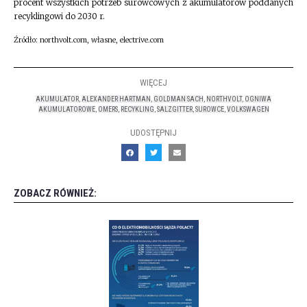
procent wszystkich potrzeb surowcowych z akumulatorów poddanych
recyklingowi do 2030 r.
Źródło: northvolt.com, własne, electrive.com
WIĘCEJ
AKUMULATOR
,
ALEXANDER HARTMAN
,
GOLDMAN SACH
,
NORTHVOLT
,
OGNIWA
AKUMULATOROWE
,
OMERS
,
RECYKLING
,
SALZGITTER
,
SUROWCE
,
VOLKSWAGEN
UDOSTĘPNIJ
ZOBACZ RÓWNIEŻ: