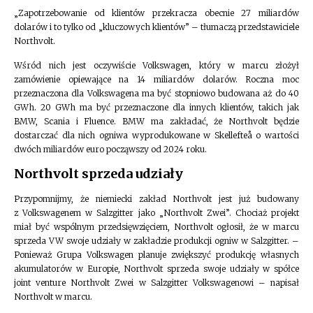
„Zapotrzebowanie od klientów przekracza obecnie 27 miliardów
dolarów i to tylko od „kluczowych klientów” – tłumaczą przedstawiciele
Northvolt.
Wśród nich jest oczywiście Volkswagen, który w marcu złożył
zamówienie opiewające na 14 miliardów dolarów. Roczna moc
przeznaczona dla Volkswagena ma być stopniowo budowana aż do 40
GWh. 20 GWh ma być przeznaczone dla innych klientów, takich jak
BMW, Scania i Fluence. BMW ma zakładać, że Northvolt będzie
dostarczać dla nich ogniwa wyprodukowane w Skellefteå o wartości
dwóch miliardów euro począwszy od 2024 roku.
Northvolt sprzeda udziały
Przypomnijmy, że niemiecki zakład Northvolt jest już budowany
z Volkswagenem w Salzgitter jako „Northvolt Zwei”. Chociaż projekt
miał być wspólnym przedsięwzięciem, Northvolt ogłosił, że w marcu
sprzeda VW swoje udziały w zakładzie produkcji ogniw w Salzgitter. –
Ponieważ Grupa Volkswagen planuje zwiększyć produkcję własnych
akumulatorów w Europie, Northvolt sprzeda swoje udziały w spółce
joint venture Northvolt Zwei w Salzgitter Volkswagenowi – ​​napisał
Northvolt w marcu.