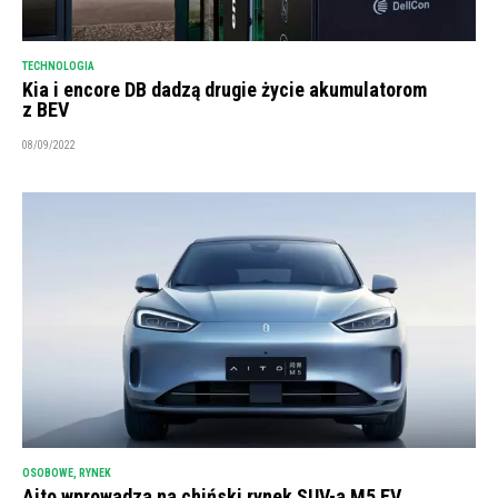
TECHNOLOGIA
Kia i encore DB dadzą drugie życie akumulatorom
z BEV
08/09/2022
OSOBOWE
,
RYNEK
Aito wprowadza na chiński rynek SUV-a M5 EV