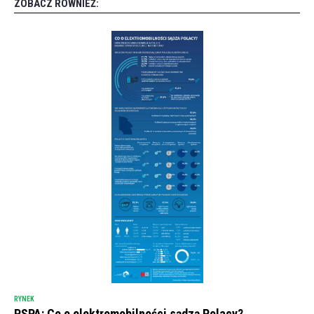
ZOBACZ RÓWNIEŻ:
RYNEK
PSPA: Co o elektromobilności sądzą Polacy?