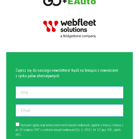
NEWSLETTER
Zapisz się do naszego newslettera! Bądź na bieżąco z nowościami
z rynku paliw alternatywnych
Wyrażam zgodę na przetwarzanie moich danych osobowych, zgodnie z treścią Ustawy z
dn. 29 sierpnia 1997 r. o ochronie danych osobowych (Dz. U. 2002 r. Nr 101 poz. 926, z późn.
zm.).