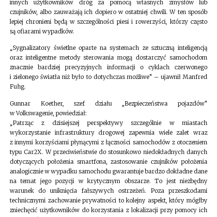
innych użytkowników dróg za pomocą własnych zmysłów lub
czujników, albo zauważają ich dopiero w ostatniej chwili. W ten sposób
lepiej chronieni będą w szczególności piesi i rowerzyści, którzy często
są ofiarami wypadków.
„Sygnalizatory świetlne oparte na systemach ze sztuczną inteligencją
oraz inteligentne metody sterowania mogą dostarczyć samochodom
znacznie bardziej precyzyjnych informacji o cyklach czerwonego
i zielonego światła niż było to dotychczas możliwe” – ujawnił Manfred
Fuhg.
Gunnar Koether, szef działu „Bezpieczeństwa pojazdów”
w Volkswagenie, powiedział:
„Patrząc z dzisiejszej perspektywy szczególnie w miastach
wykorzystanie infrastruktury drogowej zapewnia wiele zalet wraz
z innymi korzyściami płynącymi z łączności samochodów z otoczeniem
typu Car2X. W przeciwieństwie do stosunkowo niedokładnych danych
dotyczących położenia smartfona, zastosowanie czujników położenia
analogicznie w wypadku samochodu gwarantuje bardzo dokładne dane
na temat jego pozycji w krytycznym obszarze. To jest niezbędny
warunek do uniknięcia fałszywych ostrzeżeń. Poza przeszkodami
technicznymi zachowanie prywatności to kolejny aspekt, który mógłby
zniechęcić użytkowników do korzystania z lokalizacji przy pomocy ich