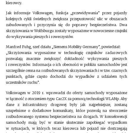
kierowcy.
Jak informuje Volkswagen, funkcja „przewidywania” przez pojazdy
kolejnych cykli świetlnych zwiększa przepustowość ulic w obszarach
zabudowanych i przyczynia się do poprawy bezpieczeństwa. Dwa
skrzyżowania w Wolfsburgu zostały wyposażone w nowoczesne czujniki
do wykrywania pieszych i rowerzystów.
Manfred Fuhg, szef działu „Siemens Mobility Germany”, powiedział:
„Skrzyżowania wyposażone w technologię czujników radarowych
pozwalają znacznie zwiększyć dokładność wykrywania pieszych
i rowerzystów. Informacja o ich obecności w pobliżu samochodów jest
szczególnie cenna na rozbudowanych skrzyżowaniach i w tzw. czarnych
punktach, gdzie często dochodzi do wypadków z udziałem tych
uczestników ruchu”.
Volkswagen w 2019 r. wprowadzi do oferty samochody wyposażone
w łączność z otoczeniem typu Car2X za pomocą technologii WLANp. Aby
dane z infrastruktury drogowej były jak najpełniejsze, zostaną
uzupełnione o dodatkowe komunikaty, które pozwolą na stworzenie
rozbudowanego systemu bezpieczeństwa na drogach. W konsekwencji
samochody mają być w stanie skutecznie zapobiegać wypadkom
w sytuacjach, w których teraz kierowca lub pojazd nie dostrzegają