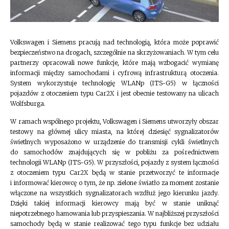
Volkswagen i Siemens pracują nad technologią, która może poprawić
bezpieczeństwo na drogach, szczególnie na skrzyżowaniach. W tym celu
partnerzy opracowali nowe funkcje, które mają wzbogacić wymianę
informacji między samochodami i cyfrową infrastrukturą otoczenia.
System wykorzystuje technologię WLANp (ITS-G5) w łączności
pojazdów z otoczeniem typu Car2X i jest obecnie testowany na ulicach
Wolfsburga.
W ramach wspólnego projektu, Volkswagen i Siemens utworzyły obszar
testowy na głównej ulicy miasta, na której dziesięć sygnalizatorów
świetlnych wyposażono w urządzenie do transmisji cykli świetlnych
do samochodów znajdujących się w pobliżu za pośrednictwem
technologii WLANp (ITS-G5). W przyszłości, pojazdy z system łączności
z otoczeniem typu Car2X będą w stanie przetworzyć te informacje
i informować kierowcę o tym, że np. zielone światło za moment zostanie
włączone na wszystkich sygnalizatorach wzdłuż jego kierunku jazdy.
Dzięki takiej informacji kierowcy mają być w stanie uniknąć
niepotrzebnego hamowania lub przyspieszania. W najbliższej przyszłości
samochody będą w stanie realizować tego typu funkcje bez udziału