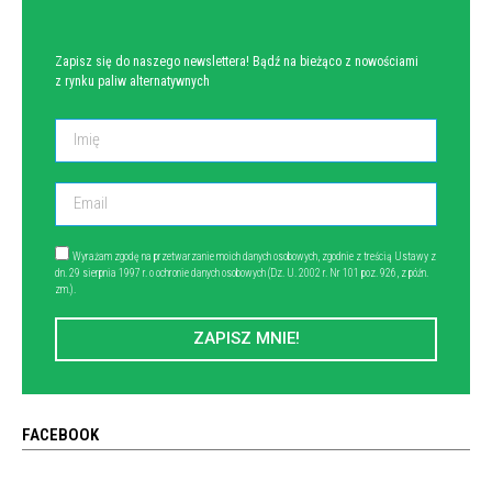
Zapisz się do naszego newslettera! Bądź na bieżąco z nowościami
z rynku paliw alternatywnych
Wyrażam zgodę na przetwarzanie moich danych osobowych, zgodnie z treścią Ustawy z
dn. 29 sierpnia 1997 r. o ochronie danych osobowych (Dz. U. 2002 r. Nr 101 poz. 926, z późn.
zm.).
ZAPISZ MNIE!
FACEBOOK