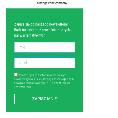
NEWSLETTER
Zapisz się do naszego newslettera!
Bądź na bieżąco z nowościami z rynku
paliw alternatywnych
Wyrażam zgodę na przetwarzanie moich danych
osobowych, zgodnie z treścią Ustawy z dn. 29 sierpnia 1997
r. o ochronie danych osobowych (Dz. U. 2002 r. Nr 101 poz.
926, z późn. zm.).
ZAPISZ MNIE!