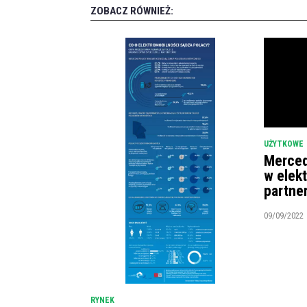
ZOBACZ RÓWNIEŻ:
UŻYTKOWE
Merced
w elek
partne
09/09/2022
RYNEK