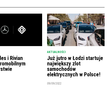
AKTUALNOŚCI
es i Rivian
Już jutro w Łodzi startuje
tromobilnym
największy zlot
rstwie
samochodów
elektrycznych w Polsce!
09/09/2022