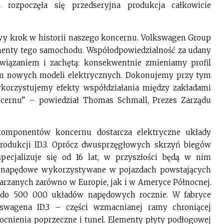
ozpoczęła się przedseryjna produkcja całkowicie
owy krok w historii naszego koncernu. Volkswagen Group
menty tego samochodu. Współodpowiedzialność za udany
bowiązaniem i zachętą: konsekwentnie zmieniamy profil
em nowych modeli elektrycznych. Dokonujemy przy tym
wykorzystujemy efekty współdziałania między zakładami
cernu” – powiedział Thomas Schmall, Prezes Zarządu
komponentów koncernu dostarcza elektryczne układy
rodukcji ID.3. Oprócz dwusprzęgłowych skrzyń biegów
pecjalizuje się od 16 lat, w przyszłości będą w nim
y napędowe wykorzystywane w pojazdach powstających
rzanych zarówno w Europie, jak i w Ameryce Północnej.
 do 500 000 układów napędowych rocznie. W fabryce
swagena ID.3 – części wzmacnianej ramy chroniącej
ocnienia poprzeczne i tunel. Elementy płyty podłogowej