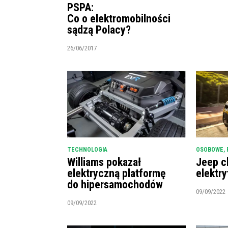
PSPA:
Co o elektromobilności
sądzą Polacy?
26/06/2017
TECHNOLOGIA
OSOBOWE
,
Williams pokazał
Jeep c
elektryczną platformę
elektry
do hipersamochodów
09/09/2022
09/09/2022