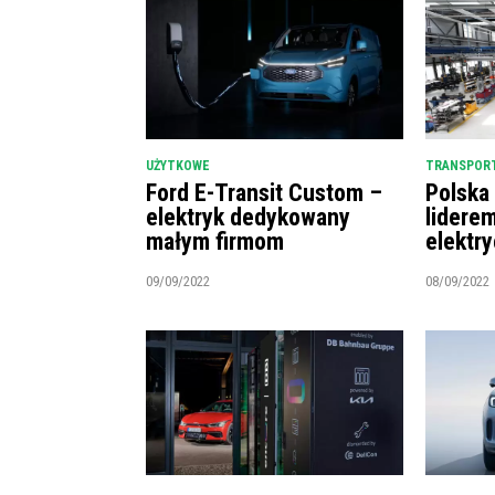
UŻYTKOWE
TRANSPORT
Ford E-Transit Custom –
Polska
elektryk dedykowany
lidere
małym firmom
elektr
09/09/2022
08/09/2022