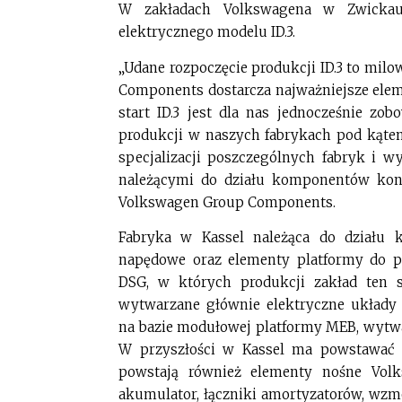
W zakładach Volkswagena w Zwickau r
elektrycznego modelu ID.3.
„Udane rozpoczęcie produkcji ID.3 to mil
Components dostarcza najważniejsze ele
start ID.3 jest dla nas jednocześnie zo
produkcji w naszych fabrykach pod kąt
specjalizacji poszczególnych fabryk i 
należącymi do działu komponentów kon
Volkswagen Group Components.
Fabryka w Kassel należąca do działu 
napędowe oraz elementy platformy do p
DSG, w których produkcji zakład ten s
wytwarzane głównie elektryczne układ
na bazie modułowej platformy MEB, wytwa
W przyszłości w Kassel ma powstawać
powstają również elementy nośne Volk
akumulator, łączniki amortyzatorów, wzm