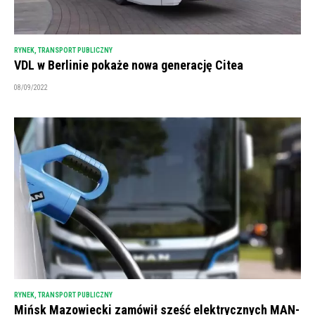
RYNEK
,
TRANSPORT PUBLICZNY
VDL w Berlinie pokaże nowa generację Citea
08/09/2022
RYNEK
,
TRANSPORT PUBLICZNY
Mińsk Mazowiecki zamówił sześć elektrycznych MAN-