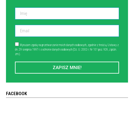
Wyrażam zgodę na przetwarzanie moich danych osobowych, zgodnie z treścią Ustawy z
dn. 29 sierpnia 1997 r. o ochronie danych osobowych (Dz. U. 2002 r. Nr 101 poz. 926, z późn.
zm.).
ZAPISZ MNIE!
FACEBOOK