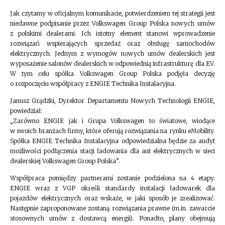
Jak czytamy w oficjalnym komunikacie, potwierdzeniem tej strategii jest
niedawne podpisanie przez Volkswagen Group Polska nowych umów
z polskimi dealerami. Ich istotny element stanowi wprowadzenie
rozwiązań wspierających sprzedaż oraz obsługę samochodów
elektrycznych. Jednym z wymogów nowych umów dealerskich jest
wyposażenie salonów dealerskich w odpowiednią infrastrukturę dla EV.
W tym celu spółka Volkswagen Group Polska podjęła decyzję
o rozpoczęciu współpracy z ENGIE Technika Instalacyjna.
Janusz Grądzki, Dyrektor Departamentu Nowych Technologii ENGIE,
powiedział:
„Zarówno ENGIE jak i Grupa Volkswagen to światowe, wiodące
w swoich branżach firmy, które oferują rozwiązania na rynku eMobility.
Spółka ENGIE Technika Instalacyjna odpowiedzialna będzie za audyt
możliwości podłączenia stacji ładowania dla aut elektrycznych w sieci
dealerskiej Volkswagen Group Polska”.
Współpraca pomiędzy partnerami zostanie podzielona na 4 etapy.
ENGIE wraz z VGP określi standardy instalacji ładowarek dla
pojazdów elektrycznych oraz wskaże, w jaki sposób je zrealizować.
Następnie zaproponowane zostaną rozwiązania prawne (m.in. zawarcie
stosownych umów z dostawcą energii). Ponadto, plany obejmują