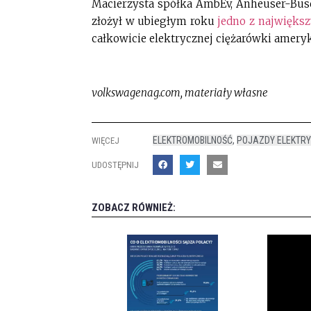
Macierzysta spółka AmbEv, Anheuser-Busch
złożył w ubiegłym roku
jedno z najwięks
całkowicie elektrycznej ciężarówki amery
volkswagenag.com, materiały własne
ELEKTROMOBILNOŚĆ
,
POJAZDY ELEKTR
WIĘCEJ
UDOSTĘPNIJ
ZOBACZ RÓWNIEŻ: