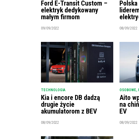
Ford E-Transit Custom –
Polska
elektryk dedykowany
lidere
małym firmom
elektr
09/09/2022
08/09/2022
TECHNOLOGIA
OSOBOWE
,
Kia i encore DB dadzą
Aito w
drugie życie
na chi
akumulatorom z BEV
EV
08/09/2022
08/09/2022