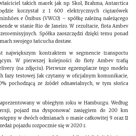
łaściciel takich marek jak np. Skol, Brahma, Antarctica
będzie korzystał z 1 600 elektrycznych ciężarówek
inhões e Ônibus (VWCO) – spółkę zależną należącego
nde w stanie Rio de Janeiro. W rezultacie, flota Ambev
 zeroemisyjnych. Spółka zaoszczędzi dzięki temu ponad
ramach swojego łańcucha dostaw.
t największym kontraktem w segmencie transportu
ym. W pierwszej kolejności do floty Ambev trafią
livery (na zdjęciu). Pierwsze egzemplarze tego modelu
ch fazy testowej. Jak czytamy w oficjalnym komunikacie,
0% pochodzącą ze źródeł odnawialnych, w tym słońca
ł zaprezentowany w ubiegłym roku w Hamburgu. Według
wersji, pojazd ma dysponować zasięgiem do 200 km
stępny w dwóch odmianach o masie całkowitej 9 oraz 11
zedaż pojazdu rozpocznie się w 2020 r.