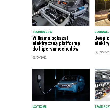
TECHNOLOGIA
OSOBOWE
,
Williams pokazał
Jeep c
elektryczną platformę
elektry
do hipersamochodów
09/09/2022
09/09/2022
UŻYTKOWE
TRANSPORT