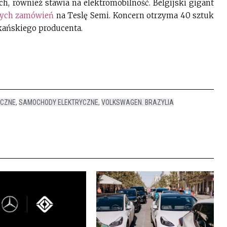
, również stawia na elektromobilność. Belgijski gigant
zych zamówień
na Teslę Semi. Koncern otrzyma 40 sztuk
kańskiego producenta.
YCZNE
,
SAMOCHODY ELEKTRYCZNE
,
VOLKSWAGEN. BRAZYLIA