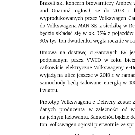
Brazylijski koncern browarniczy Ambev, w
and Guaraná, ogłosił, że do 2023 r. 
wyprodukowanych przez Volkswagen Cam
do Volkswagena MAN SE, z siedzibą w Rese
będzie składać się w ok. 35% z pojazdów
30,4 tys. ton dwutlenku węgla rocznie w 
Umowa na dostawę ciężarowych EV jes
podpisanym przez VWCO w roku bieżąc
całkowicie elektryczne Volkswageny e-De
wyjadą na ulice jeszcze w 2018 r. w rama
samochody będą ładowane energią w 10
i wiatru.
Prototyp Volkswagena e-Delivery zosta
danych producenta, w zależności od 
na jednym ładowaniu. Samochód będzie do
ton. Volkswagen ogłosił pierwotnie, że spr