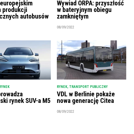
 europejskim
Wywiad ORPA: przyszłość
m produkcji
w bateryjnym obiegu
ycznych autobusów
zamkniętym
08/09/2022
RYNEK
RYNEK
,
TRANSPORT PUBLICZNY
prowadza
VDL w Berlinie pokaże
ński rynek SUV-a M5
nowa generację Citea
08/09/2022