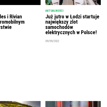
AKTUALNOŚCI
es i Rivian
Już jutro w Łodzi startuje
tromobilnym
największy zlot
rstwie
samochodów
elektrycznych w Polsce!
09/09/2022