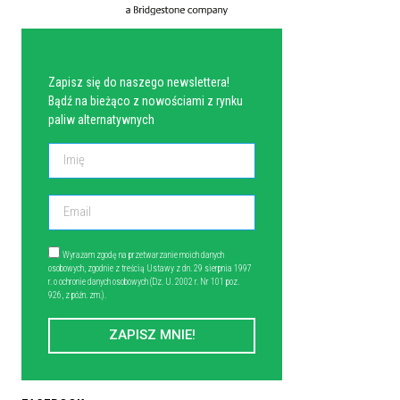
NEWSLETTER
Zapisz się do naszego newslettera!
Bądź na bieżąco z nowościami z rynku
paliw alternatywnych
Wyrażam zgodę na przetwarzanie moich danych
osobowych, zgodnie z treścią Ustawy z dn. 29 sierpnia 1997
r. o ochronie danych osobowych (Dz. U. 2002 r. Nr 101 poz.
926, z późn. zm.).
ZAPISZ MNIE!