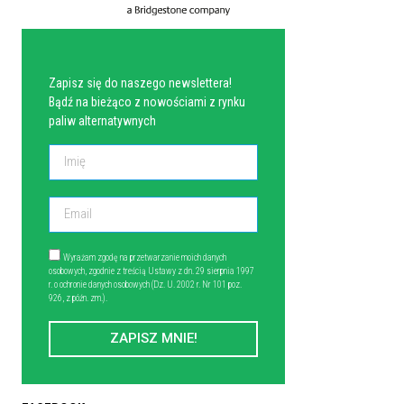
NEWSLETTER
Zapisz się do naszego newslettera!
Bądź na bieżąco z nowościami z rynku
paliw alternatywnych
Wyrażam zgodę na przetwarzanie moich danych
osobowych, zgodnie z treścią Ustawy z dn. 29 sierpnia 1997
r. o ochronie danych osobowych (Dz. U. 2002 r. Nr 101 poz.
926, z późn. zm.).
ZAPISZ MNIE!