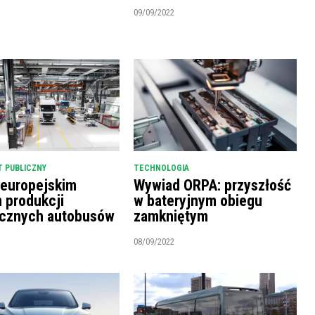
09/09/2022
 PUBLICZNY
TECHNOLOGIA
 europejskim
Wywiad ORPA: przyszłość
m produkcji
w bateryjnym obiegu
ycznych autobusów
zamkniętym
08/09/2022