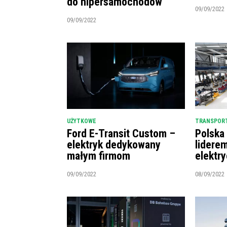
do hipersamochodów
09/09/2022
09/09/2022
UŻYTKOWE
TRANSPORT
Ford E-Transit Custom –
Polska
elektryk dedykowany
lidere
małym firmom
elektr
09/09/2022
08/09/2022