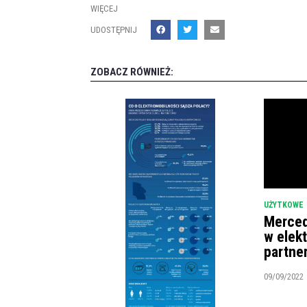
WIĘCEJ
UDOSTĘPNIJ
ZOBACZ RÓWNIEŻ:
UŻYTKOWE
Merced
w elek
partne
09/09/2022