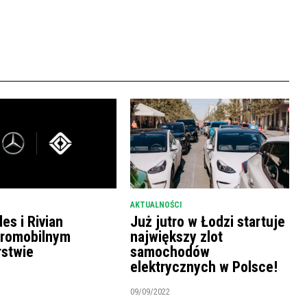
AKTUALNOŚCI
es i Rivian
Już jutro w Łodzi startuje
tromobilnym
największy zlot
rstwie
samochodów
elektrycznych w Polsce!
09/09/2022