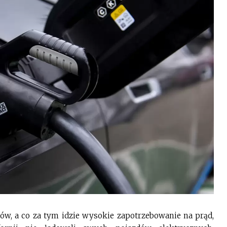
łów, a co za tym idzie wysokie zapotrzebowanie na prąd,