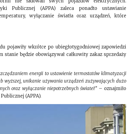
fornii nie ładowali swych pojazdów elektrycznych.
yki Publicznej (APPA) zaleca ponadto ustawianie
mperatury, wyłączanie światła oraz urządzeń, które
du pojawiły wkrótce po ubiegłotygodniowej zapowiedzi
m stanie będzie obowiązywał całkowity zakaz sprzedaży
zczędzaniem energii to ustawienie termostatów klimatyzacji
) lub wyższej, unikanie używania urządzeń zużywających dużo
nych oraz wyłączanie niepotrzebnych świateł”
– oznajmiło
Publicznej (APPA).