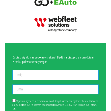
NEWSLETTER
Zapisz się do naszego newslettera! Bądź na bieżąco z nowościami
z rynku paliw alternatywnych
Wyrażam zgodę na przetwarzanie moich danych osobowych, zgodnie z treścią Ustawy z
dn. 29 sierpnia 1997 r. o ochronie danych osobowych (Dz. U. 2002 r. Nr 101 poz. 926, z późn.
zm.).