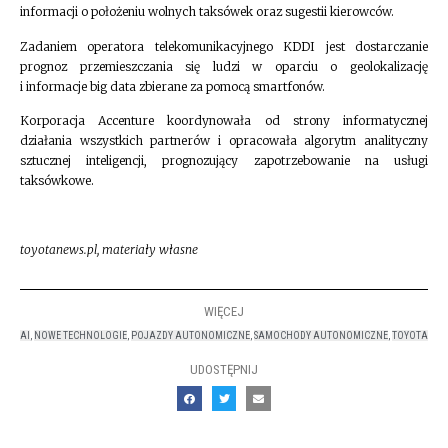
informacji o położeniu wolnych taksówek oraz sugestii kierowców.
Zadaniem operatora telekomunikacyjnego KDDI jest dostarczanie
prognoz przemieszczania się ludzi w oparciu o geolokalizację
i informacje big data zbierane za pomocą smartfonów.
Korporacja Accenture koordynowała od strony informatycznej
działania wszystkich partnerów i opracowała algorytm analityczny
sztucznej inteligencji, prognozujący zapotrzebowanie na usługi
taksówkowe.
toyotanews.pl, materiały własne
WIĘCEJ
AI
,
NOWE TECHNOLOGIE
,
POJAZDY AUTONOMICZNE
,
SAMOCHODY AUTONOMICZNE
,
TOYOTA
UDOSTĘPNIJ