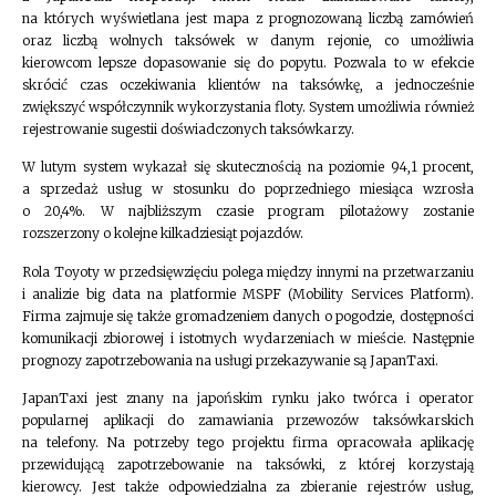
na których wyświetlana jest mapa z prognozowaną liczbą zamówień
oraz liczbą wolnych taksówek w danym rejonie, co umożliwia
kierowcom lepsze dopasowanie się do popytu. Pozwala to w efekcie
skrócić czas oczekiwania klientów na taksówkę, a jednocześnie
zwiększyć współczynnik wykorzystania floty. System umożliwia również
rejestrowanie sugestii doświadczonych taksówkarzy.
W lutym system wykazał się skutecznością na poziomie 94,1 procent,
a sprzedaż usług w stosunku do poprzedniego miesiąca wzrosła
o 20,4%. W najbliższym czasie program pilotażowy zostanie
rozszerzony o kolejne kilkadziesiąt pojazdów.
Rola Toyoty w przedsięwzięciu polega między innymi na przetwarzaniu
i analizie big data na platformie MSPF (Mobility Services Platform).
Firma zajmuje się także gromadzeniem danych o pogodzie, dostępności
komunikacji zbiorowej i istotnych wydarzeniach w mieście. Następnie
prognozy zapotrzebowania na usługi przekazywanie są JapanTaxi.
JapanTaxi jest znany na japońskim rynku jako twórca i operator
popularnej aplikacji do zamawiania przewozów taksówkarskich
na telefony. Na potrzeby tego projektu firma opracowała aplikację
przewidującą zapotrzebowanie na taksówki, z której korzystają
kierowcy. Jest także odpowiedzialna za zbieranie rejestrów usług,