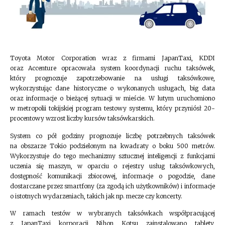
Toyota Motor Corporation wraz z firmami JapanTaxi, KDDI
oraz Accenture opracowała system koordynacji ruchu taksówek,
który prognozuje zapotrzebowanie na usługi taksówkowe,
wykorzystując dane historyczne o wykonanych usługach, big data
oraz informacje o bieżącej sytuacji w mieście. W lutym uruchomiono
w metropolii tokijskiej program testowy systemu, który przyniósł 20-
procentowy wzrost liczby kursów taksówkarskich.
System co pół godziny prognozuje liczbę potrzebnych taksówek
na obszarze Tokio podzielonym na kwadraty o boku 500 metrów.
Wykorzystuje do tego mechanizmy sztucznej inteligencji z funkcjami
uczenia się maszyn, w oparciu o rejestry usług taksówkowych,
dostępność komunikacji zbiorowej, informacje o pogodzie, dane
dostarczane przez smartfony (za zgodą ich użytkowników) i informacje
o istotnych wydarzeniach, takich jak np. mecze czy koncerty.
W ramach testów w wybranych taksówkach współpracującej
z JapanTaxi korporacji Nihon Kotsu zainstalowano tablety,