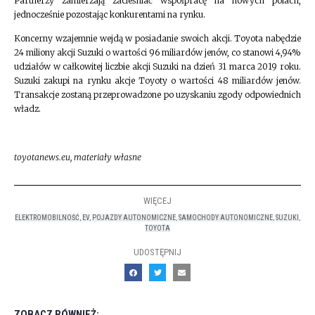
Partnerzy zamierzają zacieśniać współpracę na nowych polach,
jednocześnie pozostając konkurentami na rynku.
Koncerny wzajemnie wejdą w posiadanie swoich akcji. Toyota nabędzie
24 miliony akcji Suzuki o wartości 96 miliardów jenów, co stanowi 4,94%
udziałów w całkowitej liczbie akcji Suzuki na dzień 31 marca 2019 roku.
Suzuki zakupi na rynku akcje Toyoty o wartości 48 miliardów jenów.
Transakcje zostaną przeprowadzone po uzyskaniu zgody odpowiednich
władz.
toyotanews.eu, materiały własne
WIĘCEJ
ELEKTROMOBILNOŚĆ
,
EV
,
POJAZDY AUTONOMICZNE
,
SAMOCHODY AUTONOMICZNE
,
SUZUKI
,
TOYOTA
UDOSTĘPNIJ
ZOBACZ RÓWNIEŻ: