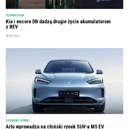
TECHNOLOGIA
Kia i encore DB dadzą drugie życie akumulatorom
z BEV
08/09/2022
OSOBOWE
,
RYNEK
Aito wprowadza na chiński rynek SUV-a M5 EV