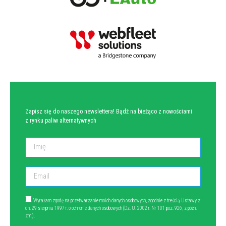
NEWSLETTER
Zapisz się do naszego newslettera! Bądź na bieżąco z nowościami
z rynku paliw alternatywnych
Wyrażam zgodę na przetwarzanie moich danych osobowych, zgodnie z treścią Ustawy z
dn. 29 sierpnia 1997 r. o ochronie danych osobowych (Dz. U. 2002 r. Nr 101 poz. 926, z późn.
zm.).