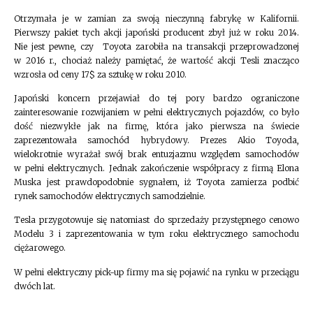
Otrzymała je w zamian za swoją nieczynną fabrykę w Kalifornii.
Pierwszy pakiet tych akcji japoński producent zbył już w roku 2014.
Nie jest pewne, czy Toyota zarobiła na transakcji przeprowadzonej
w 2016 r., chociaż należy pamiętać, że wartość akcji Tesli znacząco
wzrosła od ceny 17$ za sztukę w roku 2010.
Japoński koncern przejawiał do tej pory bardzo ograniczone
zainteresowanie rozwijaniem w pełni elektrycznych pojazdów, co było
dość niezwykłe jak na firmę, która jako pierwsza na świecie
zaprezentowała samochód hybrydowy. Prezes Akio Toyoda,
wielokrotnie wyrażał swój brak entuzjazmu względem samochodów
w pełni elektrycznych. Jednak zakończenie współpracy z firmą Elona
Muska jest prawdopodobnie sygnałem, iż Toyota zamierza podbić
rynek samochodów elektrycznych samodzielnie.
Tesla przygotowuje się natomiast do sprzedaży przystępnego cenowo
Modelu 3 i zaprezentowania w tym roku elektrycznego samochodu
ciężarowego.
W pełni elektryczny pick-up firmy ma się pojawić na rynku w przeciągu
dwóch lat.