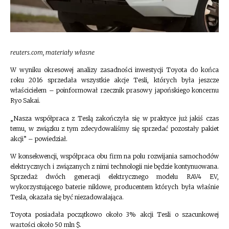
reuters.com, materiały własne
W wyniku okresowej analizy zasadności inwestycji Toyota do końca
roku 2016 sprzedała wszystkie akcje Tesli, których była jeszcze
właścicielem – poinformował rzecznik prasowy japońskiego koncernu
Ryo Sakai.
„Nasza współpraca z Teslą zakończyła się w praktyce już jakiś czas
temu, w związku z tym zdecydowaliśmy się sprzedać pozostały pakiet
akcji” – powiedział.
W konsekwencji, współpraca obu firm na polu rozwijania samochodów
elektrycznych i związanych z nimi technologii nie będzie kontynuowana.
Sprzedaż dwóch generacji elektrycznego modelu RAV4 EV,
wykorzystującego baterie niklowe, producentem których była właśnie
Tesla, okazała się być niezadowalająca.
Toyota posiadała początkowo około 3% akcji Tesli o szacunkowej
wartości około 50 mln $.