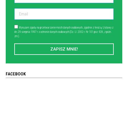
Wyrażam zgodę na przetwarzanie moich danych osobowych, zgodnie z treścią Ustawy z
dn. 29 sierpnia 1997 r. o ochronie danych osobowych (Dz. U. 2002 r. Nr 101 poz. 926, z późn.
zm.).
ZAPISZ MNIE!
FACEBOOK