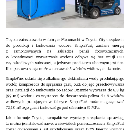
Toyota zainstalowała w fabryce Motomachi w Toyota City urządzenie
do produkcji i tankowania wodoru SimpleFuel, zasilane energią
z zamontowanych na zakładzie paneli fotowoltaicznych.
W konsekwencji wytwarzanie wodoru odbywa się bez emisji CO2
czy szkodliwych substancji, a jedynym produktem ubocznym jest tlen.
Kompaktowa stacja może zatankować 8 wózków widłowych dziennie.
SimpleFuel składa się z alkalicznego elektrolizera wody produkującego
wodór, kompresora do sprężania gazu, butli do jego przechowywania
oraz instalacji do tankowania pojazdów. Dziennie wytwarza do 8,8 kg
(99 m3) wodoru, co wystarcza do dostarczenia paliwa dla 8 wózków
widłowych pracujących w fabryce. SimpleFuel może magazynować
72,18 m3 tego gazu i tankować go pod ciśnieniem 35 MPa.
Jak informuje Toyota, kompaktowe wymiary urządzenia sprawiają,
że można je instalować nawet w niewielkich pomieszczeniach. SimpleFuel
został opracowany i jest produkowany przez IVYS Energy Solutions