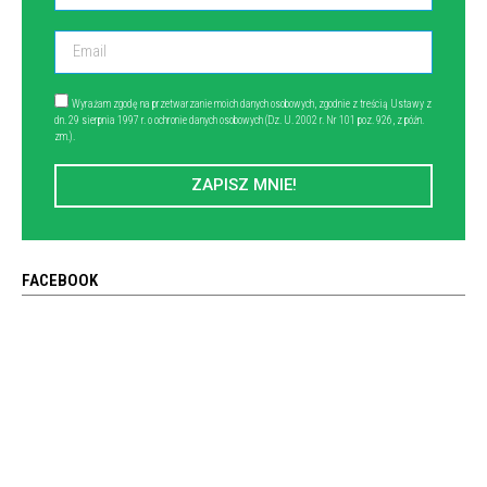
Wyrażam zgodę na przetwarzanie moich danych osobowych, zgodnie z treścią Ustawy z
dn. 29 sierpnia 1997 r. o ochronie danych osobowych (Dz. U. 2002 r. Nr 101 poz. 926, z późn.
zm.).
ZAPISZ MNIE!
FACEBOOK