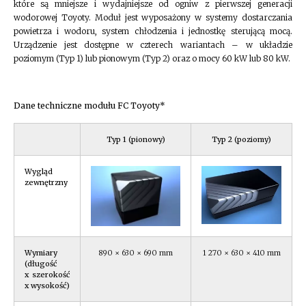
które są mniejsze i wydajniejsze od ogniw z pierwszej generacji
wodorowej Toyoty. Moduł jest wyposażony w systemy dostarczania
powietrza i wodoru, system chłodzenia i jednostkę sterującą mocą.
Urządzenie jest dostępne w czterech wariantach – w układzie
poziomym (Typ 1) lub pionowym (Typ 2) oraz o mocy 60 kW lub 80 kW.
Dane techniczne modułu FC Toyoty*
Typ 1 (pionowy)
Typ 2 (poziomy)
Wygląd
zewnętrzny
Wymiary
890 × 630 × 690 mm
1 270 × 630 × 410 mm
(długość
x szerokość
x wysokość)