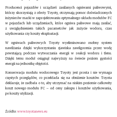
Producenci pojazdów i urządzeń zasilanych ogniwami paliwowymi,
którzy skorzystają z oferty Toyoty, otrzymają pomoc doświadczonych
inżynierów marki w zaprojektowaniu optymalnego układu modułów FC
w pojazdach lub urządzeniach, które ogniwa paliwowe mają zasilać,
z uwzględnieniem takich parametrów jak zużycie wodoru, czas
użytkowania czy koszty eksploatacji.
W ogniwach paliwowych Toyoty wyeliminowano osobny system
nawilżania dzięki wykorzystaniu zjawiska zawilgocenia przez wodę
powstającą podczas wytwarzania energii w reakcji wodoru i tlenu.
Dzięki temu moduł osiągnął najwyższy na świecie poziom gęstości
energii na jednostkę objętości.
Konserwacja modułu wodorowego Toyoty jest prosta i nie wymaga
częstych przeglądów, co przekłada się na obniżenie kosztów. Toyota
deklaruje, że zadbała o to, aby utrzymać na niskim poziomie całkowity
koszt nowego modułu FC – od ceny zakupu i kosztów użytkowania,
po koszty utylizacji.
Źródło:
www.toyotanews.eu