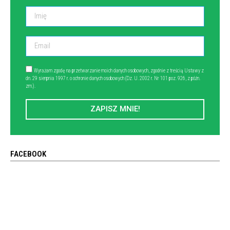
Wyrażam zgodę na przetwarzanie moich danych osobowych, zgodnie z treścią Ustawy z
dn. 29 sierpnia 1997 r. o ochronie danych osobowych (Dz. U. 2002 r. Nr 101 poz. 926, z późn.
zm.).
ZAPISZ MNIE!
FACEBOOK