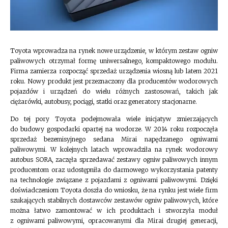
Toyota wprowadza na rynek nowe urządzenie, w którym zestaw ogniw
paliwowych otrzymał formę uniwersalnego, kompaktowego modułu.
Firma zamierza rozpocząć sprzedaż urządzenia wiosną lub latem 2021
roku. Nowy produkt jest przeznaczony dla producentów wodorowych
pojazdów i urządzeń do wielu różnych zastosowań, takich jak
ciężarówki, autobusy, pociągi, statki oraz generatory stacjonarne.
Do tej pory Toyota podejmowała wiele inicjatyw zmierzających
do budowy gospodarki opartej na wodorze. W 2014 roku rozpoczęła
sprzedaż bezemisyjnego sedana Mirai napędzanego ogniwami
paliwowymi. W kolejnych latach wprowadziła na rynek wodorowy
autobus SORA, zaczęła sprzedawać zestawy ogniw paliwowych innym
producentom oraz udostępniła do darmowego wykorzystania patenty
na technologie związane z pojazdami z ogniwami paliwowymi. Dzięki
doświadczeniom Toyota doszła do wniosku, że na rynku jest wiele firm
szukających stabilnych dostawców zestawów ogniw paliwowych, które
można łatwo zamontować w ich produktach i stworzyła moduł
z ogniwami paliwowymi, opracowanymi dla Mirai drugiej generacji,