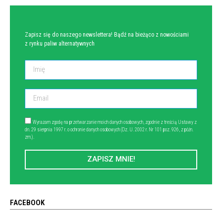
Zapisz się do naszego newslettera! Bądź na bieżąco z nowościami
z rynku paliw alternatywnych
Wyrażam zgodę na przetwarzanie moich danych osobowych, zgodnie z treścią Ustawy z
dn. 29 sierpnia 1997 r. o ochronie danych osobowych (Dz. U. 2002 r. Nr 101 poz. 926, z późn.
zm.).
ZAPISZ MNIE!
FACEBOOK