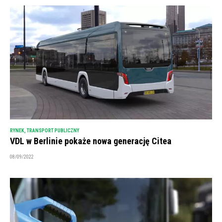
RYNEK
,
TRANSPORT PUBLICZNY
VDL w Berlinie pokaże nowa generację Citea
08/09/2022