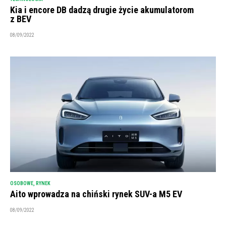
Kia i encore DB dadzą drugie życie akumulatorom
z BEV
08/09/2022
OSOBOWE
,
RYNEK
Aito wprowadza na chiński rynek SUV-a M5 EV
08/09/2022