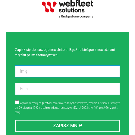
NEWSLETTER
Zapisz się do naszego newslettera! Bądź na bieżąco z nowościami
z rynku paliw alternatywnych
Wyrażam zgodę na przetwarzanie moich danych osobowych, zgodnie z treścią Ustawy z
dn. 29 sierpnia 1997 r. o ochronie danych osobowych (Dz. U. 2002 r. Nr 101 poz. 926, z późn.
zm.).
ZAPISZ MNIE!