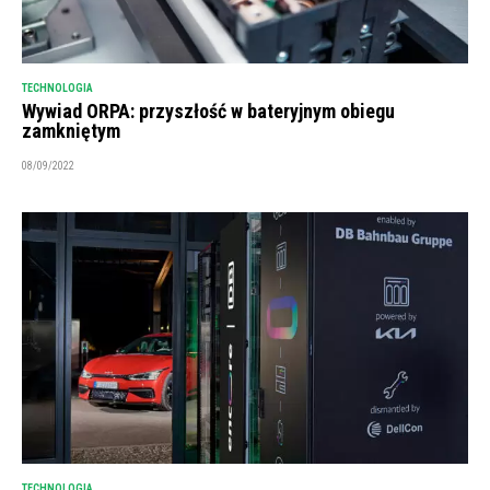
TECHNOLOGIA
Wywiad ORPA: przyszłość w bateryjnym obiegu
zamkniętym
08/09/2022
TECHNOLOGIA