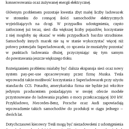
konserwowania oraz zużywanej energii elektrycznej.
Głównym problemem pozostaje kwestia zbyt małej liczby ładowarek
w stosunku do rosnącej ilości samochodów elektrycznych
wyjeżdżających na drogi. W przypadku udostępnienia, często
zatłoczonej już teraz, sieci dla większej liczby pojazdów, korzystanie
z niej mogłoby się okazać w wielu przypadkach bardzo utrudnione.
Samochody innych marek nie są w stanie wykorzystać więcej niż
połowy potencjału Superładowarek, co sprawia że musiałyby pozostać
w punktach ładowania dłużej, przyczyniając się tym samym
do powstawania jeszcze większego tłoku.
Rozwiązaniem problemu miałaby być dalsza ekspansja sieci oraz nowy
system pay-per-use opracowywany przez firmę Muska. Tesla
wprowadzi także możliwość korzystania z Superładowarek przy użyciu
standardu CCS. Ponadto, amerykańska firma nie będzie już wkrótce
jedynym producentem posiadającym w swojej ofercie modele
przystosowane do ładowania prądem o mocy przekraczającej 100 kW.
Przykładowo, Mercedes-Benz, Porsche oraz Audi zapowiadają
wprowadzenie takich samochodów do produkcji w ciągu jednego –
dwóch lat.
Dotychczasowi kierowcy Tesli mogą być niezadowoleni z udostępnienia