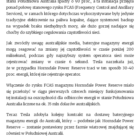
stanu Południowa Australia spadły o 90 proc., a ta instalacja przejęła
ponad połowę stanowego rynku FCAS (Frequency Control and Ancillary
Services), w ramach którego dotychczas wykorzystywane były jedynie
tradycyjne elektrownie na paliwa kopalne, dające systemowi backup
na wypadek braku niezbędnych mocy, ale dużo gorzej nadające się
choćby do szybkiego regulowania częstotliwości sieci.
Jak zwróciły uwagę australijskie media, bateryjne magazyny energii
mogą reagować na zmiany jej częstotliwości w czasie poniżej 200
milisekund, podczas gdy najszybszy system operatora sieci może
rejestrować zmiany w czasie 6 sekund. Tesla narzekała już,
że w przypadku Hornsdale Power Reserve traci w ten sposób 30-40
proc. energii, której nie rejestruje operator.
Włączenie do rynku FCAS magazynu Hornsdale Power Reserve miało
się przełożyć w ciągu pierwszych czterech miesięcy funkcjonowania
tej instalacji na oszczędności dla odbiorców energii w stanie Południowa
Australia liczone na ok. 35 mln dolarów australijskich.
Teraz Tesla zdobyła kolejny kontrakt na dostawę bateryjnego
magazynu energii do Australii, który – podobnie jak Hornsdale Power
Reserve – zostanie postawiony przez farmie wiatrowej znajdującej się
również w Południowej Australii.