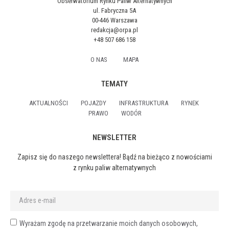
Obserwatorium Rynku Paliw Alternatywnych
ul. Fabryczna 5A
00-446 Warszawa
redakcja@orpa.pl
+48 507 686 158
O NAS
MAPA
TEMATY
AKTUALNOŚCI
POJAZDY
INFRASTRUKTURA
RYNEK
PRAWO
WODÓR
NEWSLETTER
Zapisz się do naszego newslettera! Bądź na bieżąco z nowościami
z rynku paliw alternatywnych
Wyrażam zgodę na przetwarzanie moich danych osobowych,