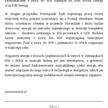
fotowoltaicznej o mocy 60 MW należącej do firm Wirsol Energy
oraz Edif Energy.
W drugim przypadku Powerpacki Tesli wspomogą pracę farmy
wiatrowej, którą postawi wywodzący się z Francji deweloper Neoen
(który uczestniczy również w projekcie Horsndale) i który będzie
dostarczać energię na potrzeby największego w Australii kompleksu
szklarni – docelowo zasilanego w 100-procentach z OZE. Budowę
farmy wiatrowej o mocy 194 MW wspomaganej bateryjnym
magazynem Tesli o mocy 20 MW i pojemności 34 MWh rozpoczęto
w maju tego roku.
Magazyny energii o mocach i pojemnościach liczonych w dziesiątakach
MW i MWh w Australii budują też inni deweloperzy, a gotowość
do zmiany zasad funkcjonowania australijskiego rynku energii, aby
ułatwić włączanie do niego nowych technologii w energetyce, takich jak
bateryjne magazyny energii, zadeklarował ostatnio tamtejszy regulator.
gramwzielone.pl
WIĘCEJ