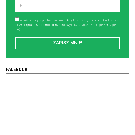
Wyrażam zgodę na przetwarzanie moich danych osobowych, zgodnie z treścią Ustawy z
dn. 29 sierpnia 1997 r. o ochronie danych osobowych (Dz. U. 2002 r. Nr 101 poz. 926, z późn.
zm.).
ZAPISZ MNIE!
FACEBOOK