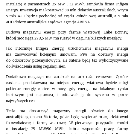
Instalację o parametrach 25 MW i 52 MWh zamówiła firma Infigen
Energy. Inwestycja ma kosztować 38 mln dolarów australijskich, w tym
5 mln AUD będzie pochodzić od rządu Południowej Australii, a 5 mln
AUD dołoży australijska rządowa agencja ARENA.
Budowa magazynu energii przy farmie wiatrowej Lake Bonney,
której moc sięga 278,5 MW, ma ruszyć w ciągu najbliższych miesięcy.
Jak informuje Infigen Energy, uruchomienie magazynu energii
ma zaowocować kolejnymi umowami PPA na dostawy energii
do odbiorców przemysłowych, ale baterie będą też wykorzystywane
do świadczenia usług regulacji sieci.
Dodatkowo magazyn ma zarabiać na arbitrażu cenowym. Oprócz
zasilania produkowaną na miejscu energią wiatrową będzie mógł
pobierać energię z sieci w nocy, gdy energia na lokalnym rynku
hurtowym jest najtańsza, i oddawać ją do systemu w porze
najwyższych cen.
Tesla ma dostarczyć magazyny energii również do innego
australijskiego stanu Victoria, gdzie będą wspierać pracę elektrowni
fotowoltaicznej i farmy wiatrowej. W pierwszym przypadku chodzi
o instalację 25 MW/50 MWh, która wspomoże pracę farmy