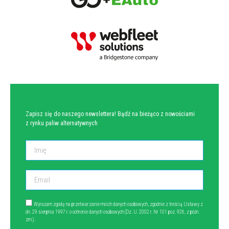
NEWSLETTER
Zapisz się do naszego newslettera! Bądź na bieżąco z nowościami
z rynku paliw alternatywnych
Wyrażam zgodę na przetwarzanie moich danych osobowych, zgodnie z treścią Ustawy z
dn. 29 sierpnia 1997 r. o ochronie danych osobowych (Dz. U. 2002 r. Nr 101 poz. 926, z późn.
zm.).