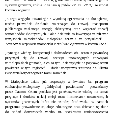
domowych. W dużych miastach, gdzie likwidowane są nieekologiczne
systemy grzewcze, rośnie udział emisji pyłów PM 10 i PM 2,5 ze źródeł
komunikacyjnych.
„Z tego względu, równolegle z wymianą ogrzewania na ekologiczne,
trzeba prowadzić działania zmierzające do rozwoju transportu
publicznego zasilanego energią elektryczną oraz wspierać rozwój
samochodów elektrycznych. Takie działanie to inwestycja w zdrowie
wszystkich mieszkańców Małopolski teraz i w przyszłości” –
powiedział wojewoda małopolski Piotr Ćwik, cytowany w komunikacie.
„Synergia wiedzy, kompetencji i doświadczeń obu stron z pewnością
przyczyni się do rozwoju szeregu innowacyjnych rozwiązań
w małopolskich gminach, a co za tym idzie wpłynie na poprawę stanu
powietrza w tym regionie” – dodał wiceprezes Taurona ds. klienta
i wsparcia korporacyjnego Kamil Kamiński.
W Małopolsce działa już rozpoczęty w kwietniu br. program
edukacyjno-ekologiczny „Oddychaj powietrzem”, prowadzony
przez Tauron. Celem projektu jest przekazywanie wiedzy na temat
przyczyn i skutków niskiej emisji oraz dostarczanie nowoczesnych
systemów grzewczych, które nie szkodzą środowisku. W ramach
programu prowadzone są akcje edukacyjne oraz zbierane są dane
do badań dotyczących wiedzy nt. problemów zanieczyszczenia