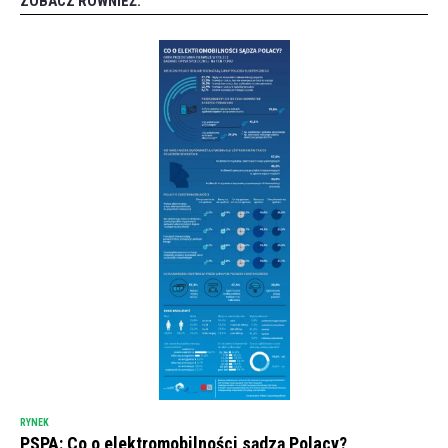
ZOBACZ RÓWNIEŻ:
RYNEK
PSPA: Co o elektromobilności sądzą Polacy?