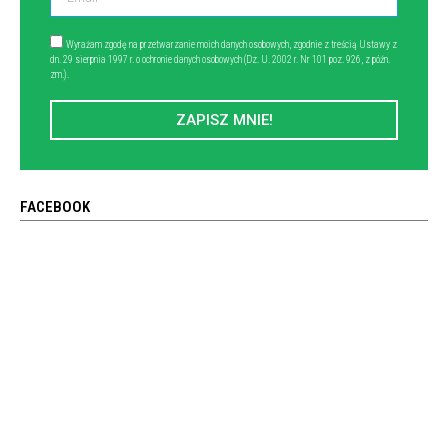
Wyrażam zgodę na przetwarzanie moich danych osobowych, zgodnie z treścią Ustawy z
dn. 29 sierpnia 1997 r. o ochronie danych osobowych (Dz. U. 2002 r. Nr 101 poz. 926, z późn.
zm.).
ZAPISZ MNIE!
FACEBOOK