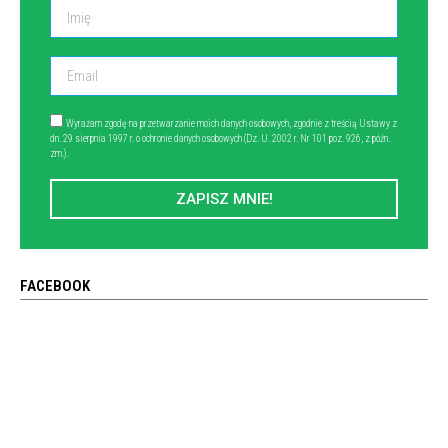
Wyrażam zgodę na przetwarzanie moich danych osobowych, zgodnie z treścią Ustawy z
dn. 29 sierpnia 1997 r. o ochronie danych osobowych (Dz. U. 2002 r. Nr 101 poz. 926, z późn.
zm.).
ZAPISZ MNIE!
FACEBOOK