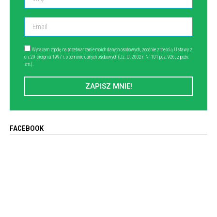
Wyrażam zgodę na przetwarzanie moich danych osobowych, zgodnie z treścią Ustawy z
dn. 29 sierpnia 1997 r. o ochronie danych osobowych (Dz. U. 2002 r. Nr 101 poz. 926, z późn.
zm.).
ZAPISZ MNIE!
FACEBOOK