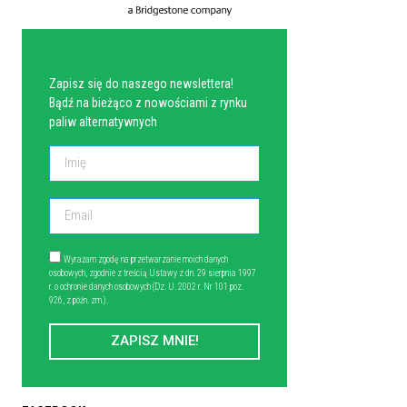
NEWSLETTER
Zapisz się do naszego newslettera!
Bądź na bieżąco z nowościami z rynku
paliw alternatywnych
Wyrażam zgodę na przetwarzanie moich danych
osobowych, zgodnie z treścią Ustawy z dn. 29 sierpnia 1997
r. o ochronie danych osobowych (Dz. U. 2002 r. Nr 101 poz.
926, z późn. zm.).
ZAPISZ MNIE!