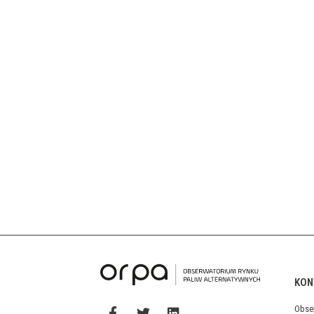
KON
Obse