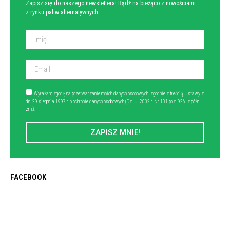
Zapisz się do naszego newslettera! Bądź na bieżąco z nowościami
z rynku paliw alternatywnych
Wyrażam zgodę na przetwarzanie moich danych osobowych, zgodnie z treścią Ustawy z
dn. 29 sierpnia 1997 r. o ochronie danych osobowych (Dz. U. 2002 r. Nr 101 poz. 926, z późn.
zm.).
ZAPISZ MNIE!
FACEBOOK