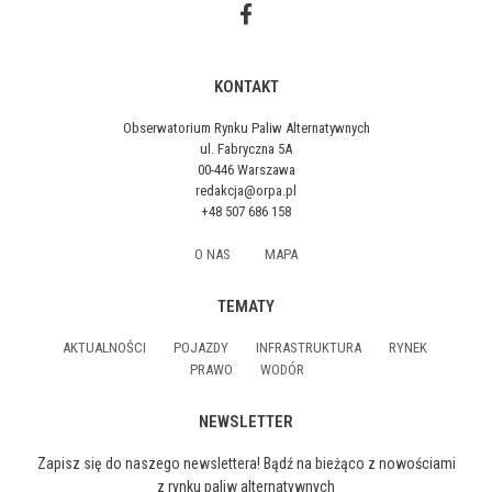
KONTAKT
Obserwatorium Rynku Paliw Alternatywnych
ul. Fabryczna 5A
00-446 Warszawa
redakcja@orpa.pl
+48 507 686 158
O NAS
MAPA
TEMATY
AKTUALNOŚCI
POJAZDY
INFRASTRUKTURA
RYNEK
PRAWO
WODÓR
NEWSLETTER
Zapisz się do naszego newslettera! Bądź na bieżąco z nowościami
z rynku paliw alternatywnych