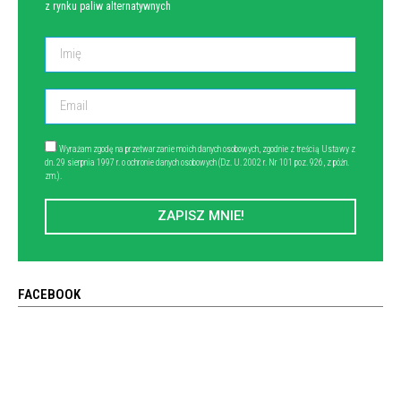
z rynku paliw alternatywnych
Wyrażam zgodę na przetwarzanie moich danych osobowych, zgodnie z treścią Ustawy z
dn. 29 sierpnia 1997 r. o ochronie danych osobowych (Dz. U. 2002 r. Nr 101 poz. 926, z późn.
zm.).
ZAPISZ MNIE!
FACEBOOK