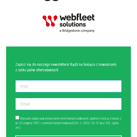
NEWSLETTER
Zapisz się do naszego newslettera! Bądź na bieżąco z nowościami
z rynku paliw alternatywnych
Wyrażam zgodę na przetwarzanie moich danych osobowych, zgodnie z treścią Ustawy z
dn. 29 sierpnia 1997 r. o ochronie danych osobowych (Dz. U. 2002 r. Nr 101 poz. 926, z późn.
zm.).