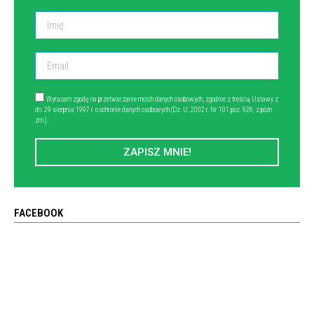
Wyrażam zgodę na przetwarzanie moich danych osobowych, zgodnie z treścią Ustawy z
dn. 29 sierpnia 1997 r. o ochronie danych osobowych (Dz. U. 2002 r. Nr 101 poz. 926, z późn.
zm.).
ZAPISZ MNIE!
FACEBOOK