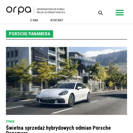
O NAS
KONTAKT
PORSCHE PANAMERA
RYNEK
Świetna sprzedaż hybrydowych odmian Porsche