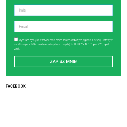
Wyrażam zgodę na przetwarzanie moich danych osobowych, zgodnie z treścią Ustawy z
dn. 29 sierpnia 1997 r. o ochronie danych osobowych (Dz. U. 2002 r. Nr 101 poz. 926, z późn.
zm.).
ZAPISZ MNIE!
FACEBOOK