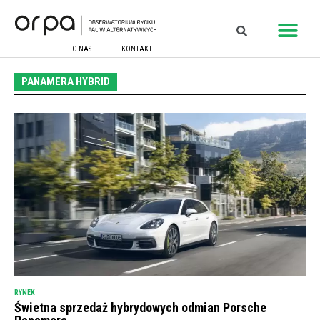
O NAS
KONTAKT
PANAMERA HYBRID
RYNEK
Świetna sprzedaż hybrydowych odmian Porsche