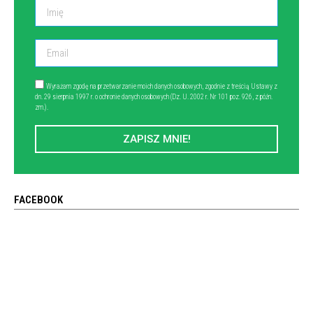
Wyrażam zgodę na przetwarzanie moich danych osobowych, zgodnie z treścią Ustawy z
dn. 29 sierpnia 1997 r. o ochronie danych osobowych (Dz. U. 2002 r. Nr 101 poz. 926, z późn.
zm.).
ZAPISZ MNIE!
FACEBOOK